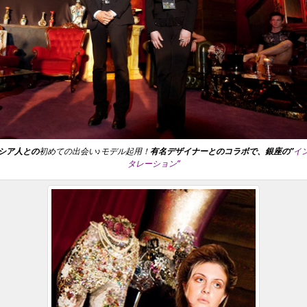
シア人との
初めての出会い♪モデル起用！
有名デザイナーとのコラボで、銀座の”
イ
タレーション”