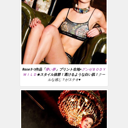
Roseﾖｰｺ作品「
儚い夢
」プリント生地×
グンゼＢＯＤＹ
ＷＩＬＤ
★スタイル抜群！透けるような白い肌！
クー
ルな感じ？がステキ♥