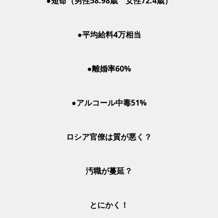
●短命（男性58.98歳 女性72.4歳）
●平均給料4万相当
●離婚率60%
●アルコール中毒51%
ロシア官僚は質が悪く？
汚職が蔓延？
とにかく！