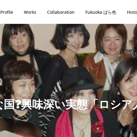
Profile
Works
Collaboration
Fukuoka ばら色
Hist
な国❓興味深い実態「ロシ