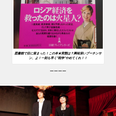
図書館で目に留まった！この本★実態は？興味深いプーチンサ
ン、よ！一刻も早く”戦争”やめてくれ！！
ーーーー