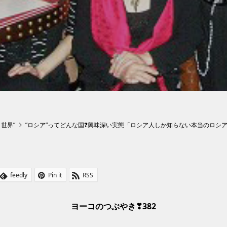
ト世界”
”ロシア”ってどんな国❓興味深い実態「ロシア人しか知らない本当のロシ
feedly
Pin it
RSS
ヨーコのつぶやき❣382