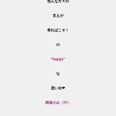
色んな方々の
支えが
有ればこそ！
の
”happy”
な
思い出❤
精進のみ（汗）