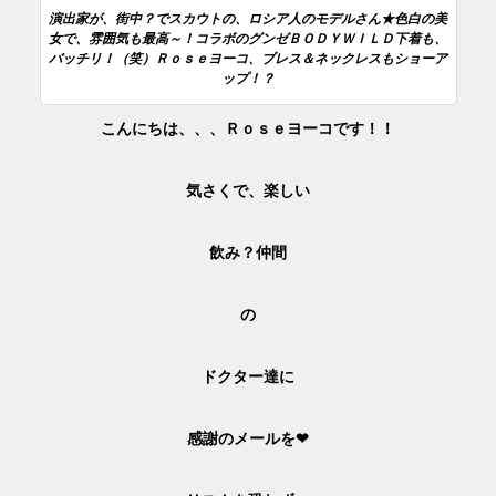
演出家が、街中？でスカウトの、ロシア人のモデルさん★色白の美
女で、雰囲気も最高～！コラボのグンゼＢＯＤＹＷＩＬＤ下着も、
バッチリ！（笑）Ｒｏｓｅヨーコ、ブレス＆ネックレスもショーア
ップ！？
こんにちは、、、Ｒｏｓｅヨーコです！！
気さくで、楽しい
飲み？仲間
の
ドクター達に
感謝のメールを❤