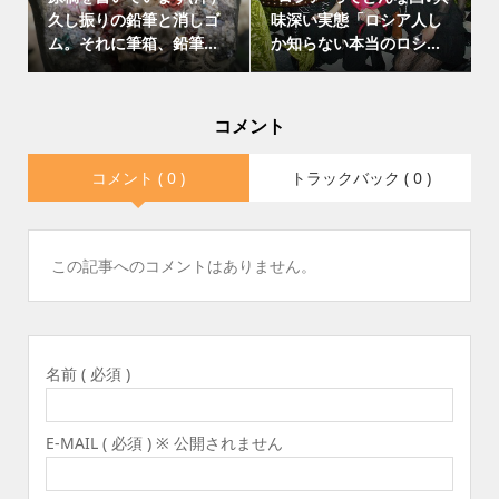
久し振りの鉛筆と消しゴ
味深い実態「ロシア人し
ム。それに筆箱、鉛筆...
か知らない本当のロシ...
コメント
コメント ( 0 )
トラックバック ( 0 )
この記事へのコメントはありません。
名前 ( 必須 )
E-MAIL ( 必須 ) ※ 公開されません