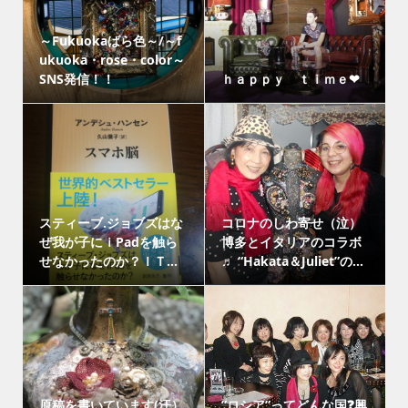
～Fukuokaばら色～/～f
ukuoka・rose・color～
SNS発信！！
ｈａｐｐｙ ｔｉｍｅ❤
スティーブ.ジョブズはな
コロナのしわ寄せ（泣）
ぜ我が子にｉPadを触ら
博多とイタリアのコラボ
せなかったのか？ＩＴ...
♬ “Hakata＆Juliet”の...
原稿を書いています(汗）
”ロシア”ってどんな国❓興