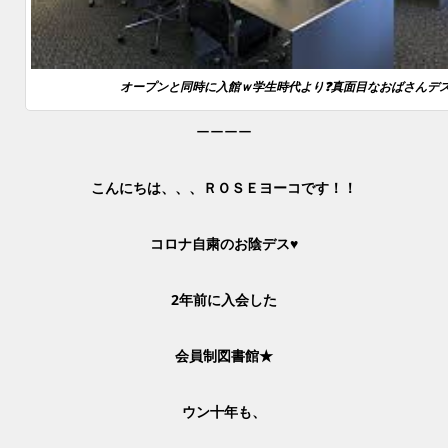
オープンと同時に入館ｗ学生時代より❓真面目なおばさんデス
ーーーー
こんにちは、、、ＲＯＳＥヨーコです！！
コロナ自粛のお陰デス♥
2年前に入会した
会員制図書館★
ウン十年も、