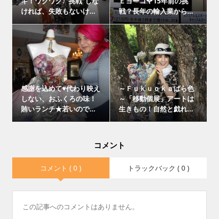
キ！ワクワク♪”挑戦”しな
Ｅヨーコ🌹15年前の挑
ければ、失敗もないけ...
戦？長年の輸入業から...
感謝を込めて♥代わり映え
～Ｆｕｋｕｏｋａばら色
しない、おふくろの味！
～「移動個展」アートは
賄いランチ★若いので...
生きもの！自然と戯れ...
コメント
コメント ( 0 )
トラックバック ( 0 )
この記事へのコメントはありません。