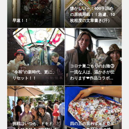
懐かしい～！400字詰め
の原稿用紙！！急遽、10
早速！！
枚程度の文章書き(汗）
コロナ巣ごもりのお陰③
”令和”の新時代、更に、
一流な人は、温かさが伝
リセット！！
わります❤作品コラボ...
挑戦はいつも、ドキド
四の五の言わずｗＲＯＳ