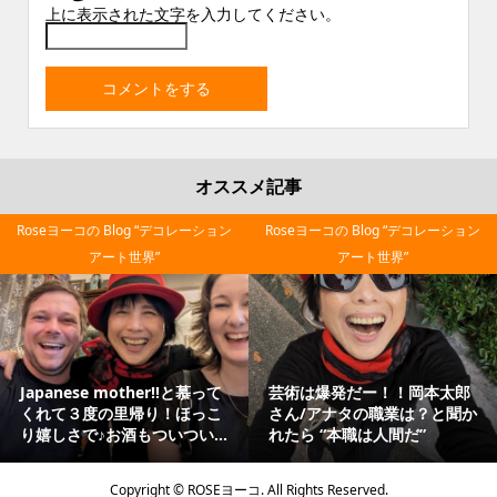
上に表示された文字を入力してください。
オススメ記事
Roseヨーコの Blog “デコレーション
Roseヨーコの Blog “デコレーション
アート世界”
アート世界”
Japanese mother‼と慕って
芸術は爆発だー！！岡本太郎
くれて３度の里帰り！ほっこ
さん/アナタの職業は？と聞か
り嬉しさで♪お酒もついつい...
れたら “本職は人間だ”
Copyright ©
ROSEヨーコ. All Rights Reserved.