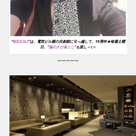
”
BIZUCOLI
”は、電気ビル横の共創館に引っ越して、10周年★毎週土曜
日、”
脳のさび落とし
”も楽し～い♪
ーーーーー