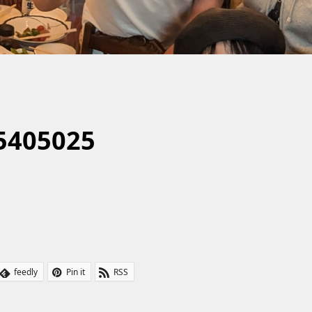
5405025
feedly
Pin it
RSS