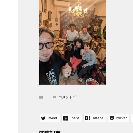
コメント:
0
Tweet
Share
Hatena
Pocket