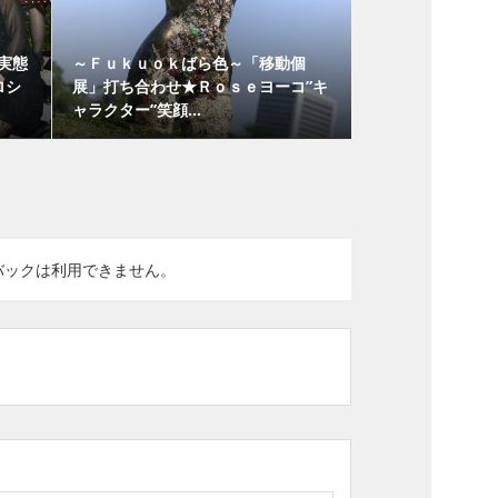
実態
～Ｆｕｋｕｏｋばら色～「移動個
ロシ
展」打ち合わせ★Ｒｏｓｅヨーコ”キ
ャラクター”笑顔...
バックは利用できません。