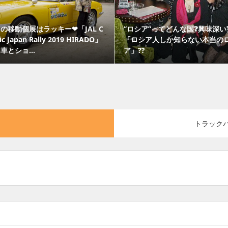
の移動個展はラッキー❤「JAL C
”ロシア”ってどんな国❓興味深い
sic Japan Rally 2019 HIRADO」
「ロシア人しか知らない本当の
車とショ...
ア」⁇
トラック