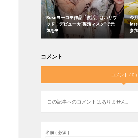
Roseヨーコ🌹作品「復活」はハリウ
今月
ッド！デビュー★”復活マスク”で元
las
気を❤
参加
コメント
コメント ( 0 )
この記事へのコメントはありません。
名前 ( 必須 )