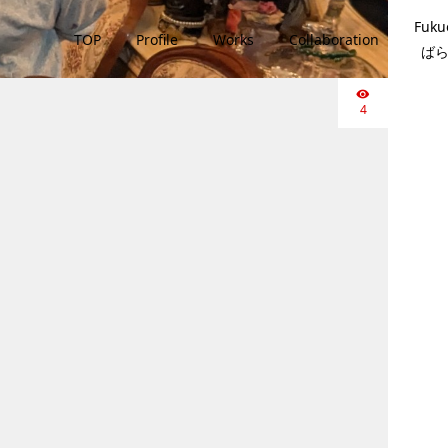
Fuku
TOP
Profile
Works
Collaboration
ば
4