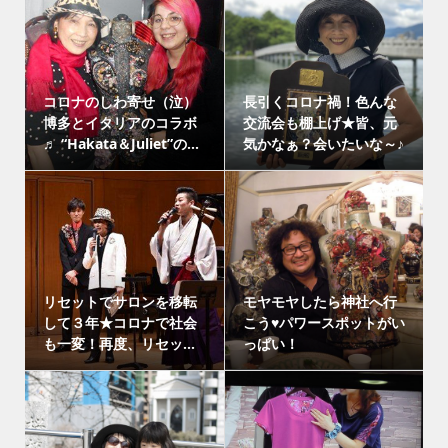
コロナのしわ寄せ（泣）
長引くコロナ禍！色んな
博多とイタリアのコラボ
交流会も棚上げ★皆、元
♬ “Hakata＆Juliet”の...
気かなぁ？会いたいな～♪
リセットでサロンを移転
モヤモヤしたら神社へ行
して３年★コロナで社会
こう♥パワースポットがい
も一変！再度、リセッ...
っぱい！