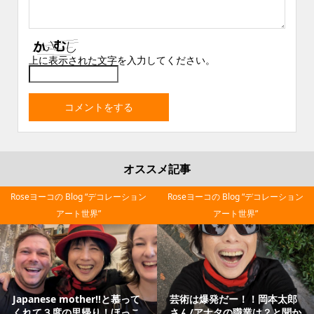
上に表示された文字を入力してください。
オススメ記事
Roseヨーコの Blog “デコレーション
Roseヨーコの Blog “デコレーション
アート世界”
アート世界”
Japanese mother‼と慕って
芸術は爆発だー！！岡本太郎
くれて３度の里帰り！ほっこ
さん/アナタの職業は？と聞か