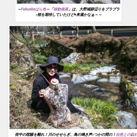
～
Fukuokaばら色
～「
移動個展
」は、大野城跡辺りをブラブラ
♪桜を期待していたけど♥来週かなぁ～～
街中の喧騒を離れ！川のせせらぎ、鳥の鳴き声♪つかの間の！
自然との戯