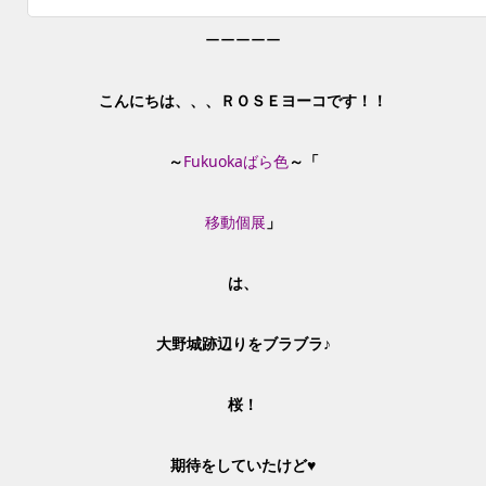
ーーーーー
こんにちは、、、ＲＯＳＥヨーコです！！
～
Fukuokaばら色
～「
移動個展
」
は、
大野城跡辺りをブラブラ♪
桜！
期待をしていたけど♥