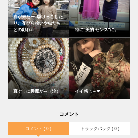
春が来たー♪駆けっこした
り、花びら拾いや虫たち
との戯れ♪
特に”美的 センス”に。
直ぐ！に睡魔が～（泣）
イイ感じ～❤
コメント
コメント ( 0 )
トラックバック ( 0 )