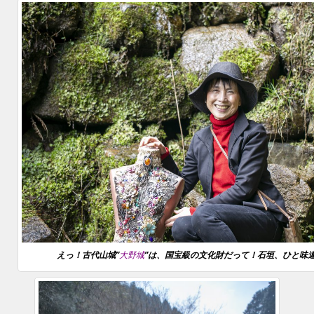
えっ！古代山城”
大野城
”は、国宝級の文化財だって！石垣、ひと味