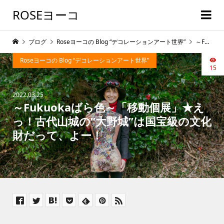
ROSEヨーコ
ブログ
Roseヨーコの Blog “デコレーションアート世界”
～Fukuokaばら色～「移動個展」★えっ！古代山城の”大野城”は国宝級の文化財だって、よー！
Roseヨーコの Blog “デコレーションアート世界”
15
2022.03.25
～Fukuokaばら色～「移動個展」★え
っ！古代山城の”大野城”は国宝級の文化
財だって、よー！