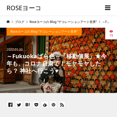
ROSEヨーコ
ブログ
Roseヨーコの Blog “デコレーションアート世界”
～Fukuokaばら色～「移動個展」★今年も、コロナ自粛で！モヤモヤしたら？ 神社へ行こう♥
Roseヨーコの Blog “デコレーションアート世界”
15
2022.01.20
～Fukuokaばら色～「移動個展」★今
年も、コロナ自粛で！モヤモヤした
ら？ 神社へ行こう♥