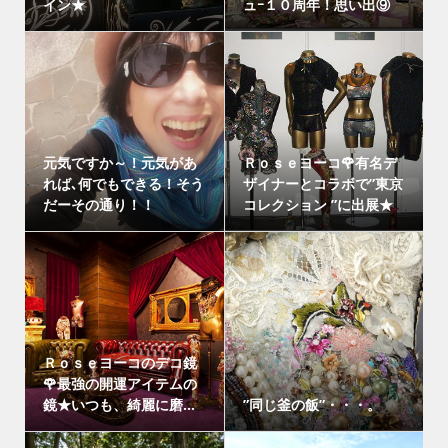
イン★
ュｰ１０周年！思い出⑨
元気ですか～！元気があ
Ｒｏｓｅヨーコ🌹有名デ
れば､何でもできる！そう
ザイナーとコラボで”東京
だーその通り！！
コレクション ”に出展★
Ｒｏｓｅヨーコのデコ鏡
🌹最強の開運アイテムの
鏡★いつも、綺麗に磨...
”同じ釜の飯”・・・。