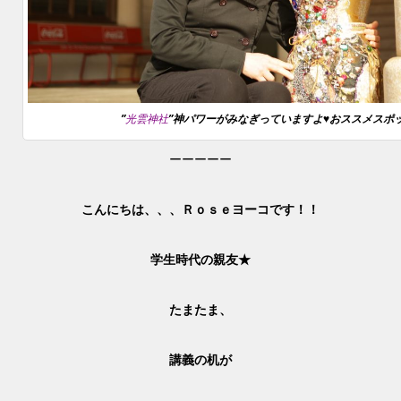
”
光雲神社
”神パワーがみなぎっていますよ♥おススメスポ
ーーーーー
こんにちは、、、Ｒｏｓｅヨーコです！！
学生時代の親友★
たまたま、
講義の机が