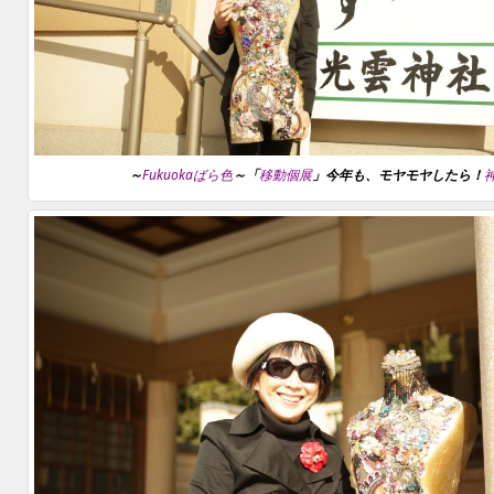
～
Fukuokaばら色
～「
移動個展
」今年も、モヤモヤしたら！