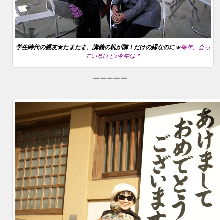
学生時代の親友★たまたま、講義の机が隣！だけの縁なのにｗ
毎年、会っ
ているけど♪今年は？
ーーーーー