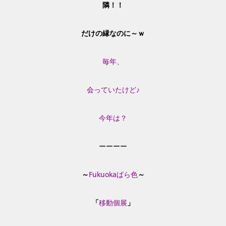
隣！！
だけの縁なのに～ｗ
毎年、
会っていたけど♪
今年は？
ーーーー
～
Fukuokaばら色
～
「
移動個展
」