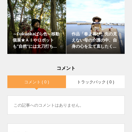
～Fukuokaばら色～移動
作品「春よ再び」先の見
個展★ＡＩやロボット
えない母の介護の中、自
も”自然”には太刀打ち...
身の心を立て直したく...
コメント
コメント ( 0 )
トラックバック ( 0 )
この記事へのコメントはありません。