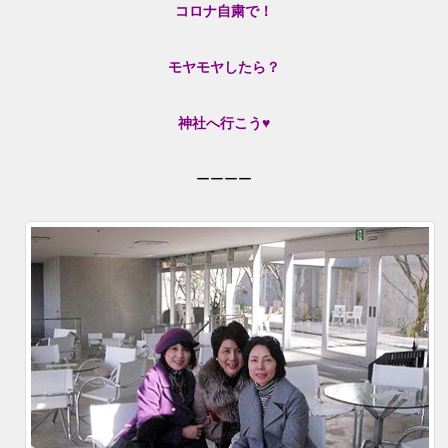
コロナ自粛で！
モヤモヤしたら？
神社へ行こう♥
ーーーー