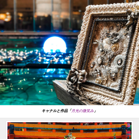
キャナルと作品「
月光の微笑み
」