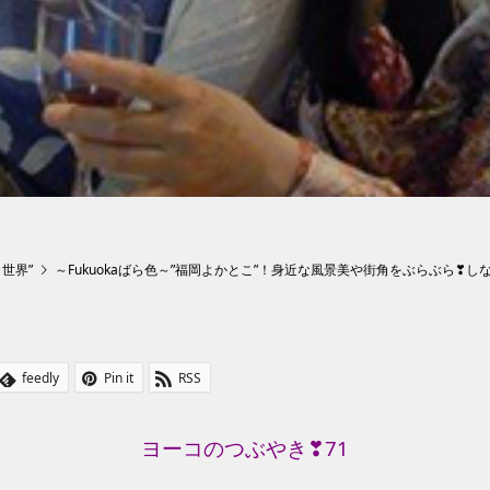
ト世界”
～Fukuokaばら色～”福岡よかとこ”！身近な風景美や街角をぶらぶら❣し
feedly
Pin it
RSS
ヨーコのつぶやき❣71