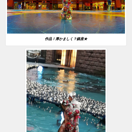
作品！厚かましく？鎮座★