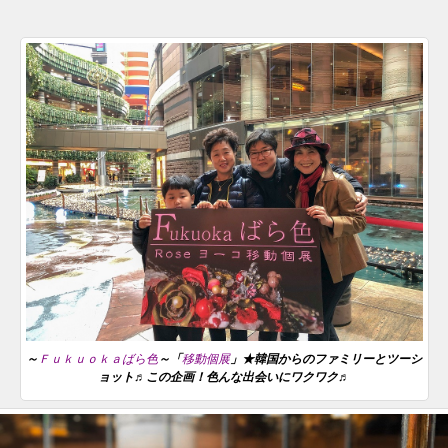
～
Ｆｕｋｕｏｋａばら色
～「
移動個展
」★韓国からのファミリーとツーシ
ョット♬この企画！色んな出会いにワクワク♬