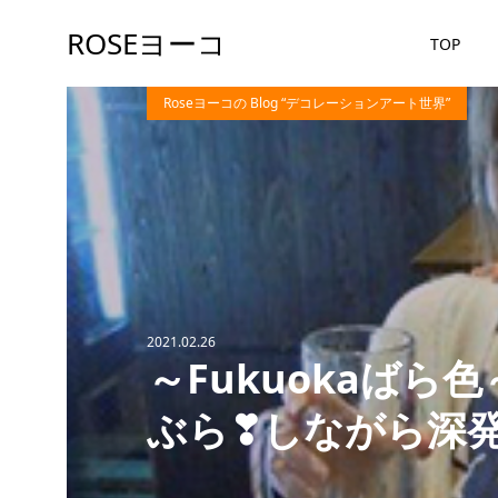
ROSEヨーコ
TOP
Roseヨーコの Blog “デコレーションアート世界”
2021.02.26
～Fukuokaば
ぶら❣しながら深