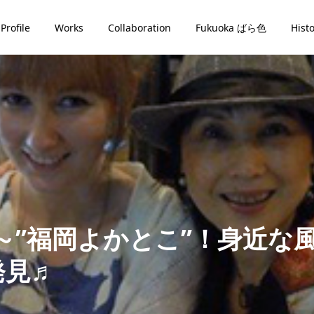
Profile
Works
Collaboration
Fukuoka ばら色
Hist
ら色～”福岡よかとこ”！身近
発見♬