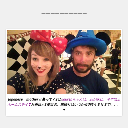
ーーーーーーーーーー
Japanese motherと慕ってくれた
laurenちゃんは、わが家に、半年以上
ホームステイ❣
お茶目♬3度目の、里帰りはいつかな❓時々ＳＮＳで、、、
♥
ーーーーーーーーーー