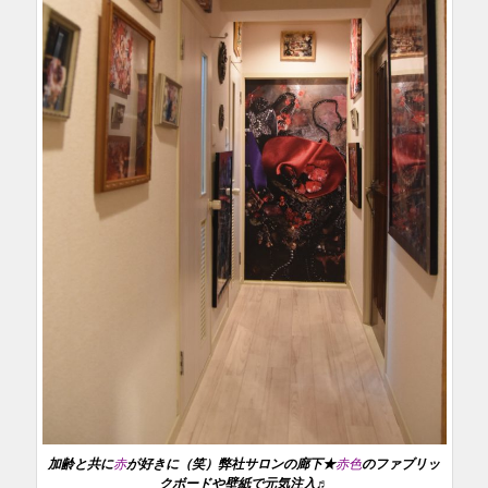
加齢と共に
赤
が好きに（笑）弊社サロンの廊下★
赤色
のファブリッ
クボードや壁紙で元気注入♬