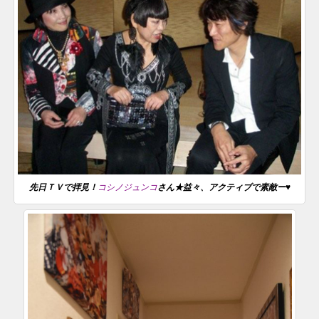
先日ＴＶで拝見！
コシノジュンコ
さん★益々、アクティブで素敵ー♥