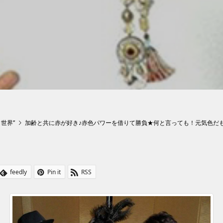
ト世界”
加齢と共に赤が好き♪赤色パワーを借りて勝負★何と言っても！元気色だも
feedly
Pin it
RSS