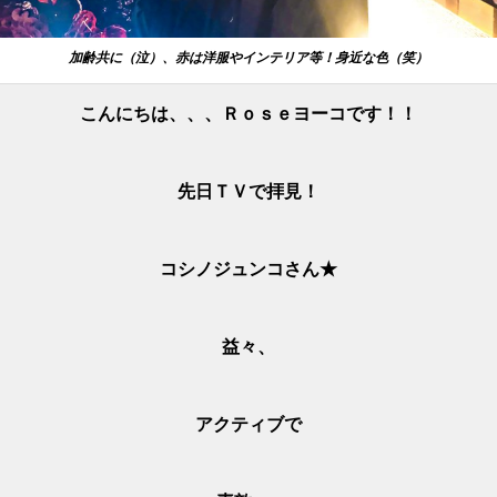
加齢共に（泣）、赤は洋服やインテリア等！身近な色（笑）
こんにちは、、、Ｒｏｓｅヨーコです！！
先日ＴＶで拝見！
コシノジュンコさん★
益々、
アクティブで