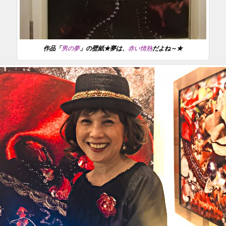
作品「
男の夢
」の壁紙★夢は、
赤い情熱
だよね～★