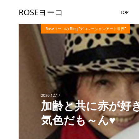
ROSEヨーコ
TOP
Roseヨーコの Blog “デコレーションアート世界”
2020.12.17
加齢と共に赤が好
気色だも～ん♥