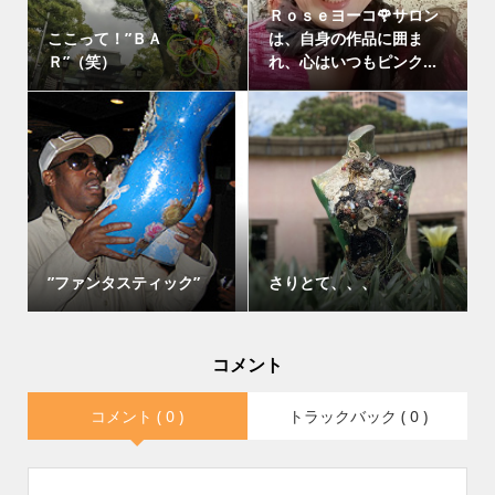
Ｒｏｓｅヨーコ🌹サロン
ここって！”ＢＡ
は、自身の作品に囲ま
Ｒ”（笑）
れ、心はいつもピンク...
”ファンタスティック”
さりとて、、、
コメント
コメント ( 0 )
トラックバック ( 0 )