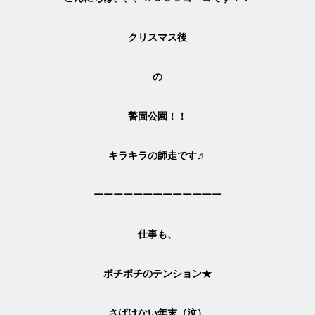
クリスマス後
の
警固公園！！
キラキラの師走です♬
ーーーーーーーーーーーーー
仕事も、
ボチボチのテンション★
さばけない年末（泣）