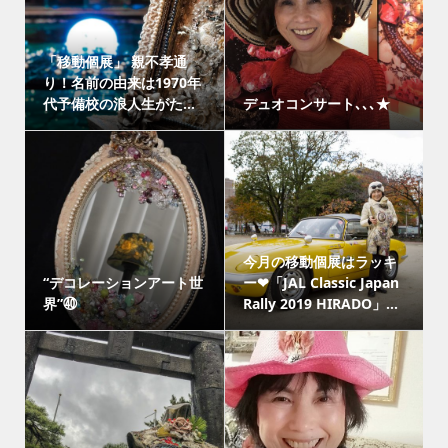
「移動個展」 親不孝通
り！名前の由来は1970年
代予備校の浪人生がた...
デュオコンサート､､､★
今月の移動個展はラッキ
“デコレーションアート世
ー❤「JAL Classic Japan
界”㊵
Rally 2019 HIRADO」...