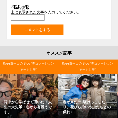
上に表示された文字を入力してください。
オススメ記事
ーション
Roseヨーコの Blog “デコレーション
Roseヨーコの Blog “デコレ
アート世界”
アート世界”
た
Japanese mother‼と慕って
芸術は爆発だー！！岡本
との
くれて３度の里帰り！ほっこ
さん/アナタの職業は？
り嬉しさで♪お酒もついつい...
れたら “本職は人間だ”