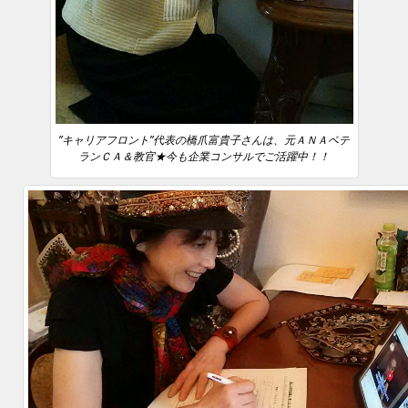
”キャリアフロント”代表の橋爪富貴子さんは、元ＡＮＡベテ
ランＣＡ＆教官★今も企業コンサルでご活躍中！！