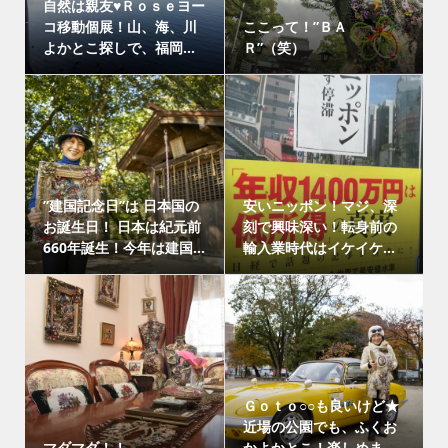
自然は親友♥Ｒｏｓｅヨー
コ移動個展！山、海、川
ここって！”ＢＡ
よかとこ探しで、福岡...
Ｒ”（笑）
”建国記念日”は 日本国の
安いニッポン！マジ、深
お誕生日！ 日本は紀元前
刻で興味深い！転身前の
660年誕生！今年は建国...
輸入業時代はイケイケ...
Ｇｏｔｏ○○も良いけど★
近場の公園でも、ふくお
マダマダ！！
かよかとこ！楽しめま...