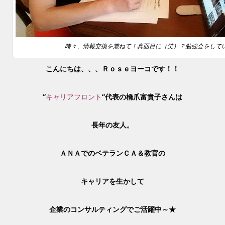
時々、情報交換を兼ねて！真面目に（笑）？勉強会をして
こんにちは、、、Ｒｏｓｅヨーコです！！
”
キャリアフロント
”代表の橋爪富貴子さんは
長年の友人。
ＡＮＡでのベテランＣＡ＆教官の
キャリアを生かして
企業のコンサルティングでご活躍中～★