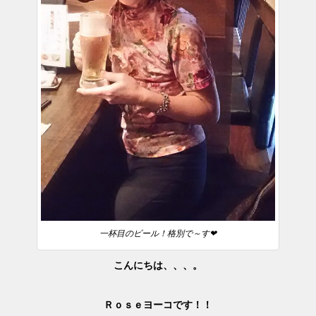
一杯目のビール！格別で～す❤
こんにちは、、、。
Ｒｏｓｅヨーコです！！