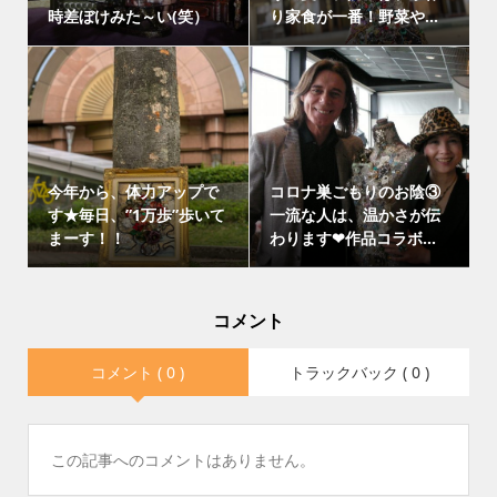
時差ぼけみた～い(笑）
り家食が一番！野菜や...
今年から、体力アップで
コロナ巣ごもりのお陰③
す★毎日、”1万歩”歩いて
一流な人は、温かさが伝
まーす！！
わります❤作品コラボ...
コメント
コメント ( 0 )
トラックバック ( 0 )
この記事へのコメントはありません。