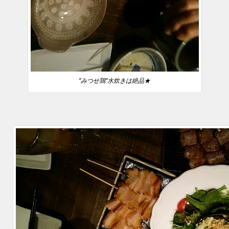
”みつせ鶏”水炊きは絶品★