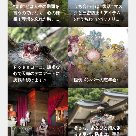
”青春”とは人生の期間を
うち合わせは ”復活” マス
言うのではなく、心の様
クと三密防止！アイテム
相！理想を忘れた時、...
の”うちわ”でバッチリ...
Ｒｏｓｅヨーコ、謙虚な
心で天職のデコアートに
挑戦！続けます♬
恒例メンバーの忘年会♪
暑さも、あとひと踏ん張
り★夏バテ防止は、手作