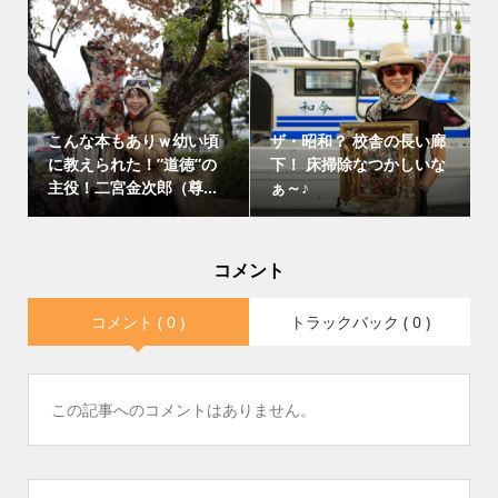
こんな本もありｗ幼い頃
ザ・昭和？ 校舎の長い廊
に教えられた！”道徳”の
下！ 床掃除なつかしいな
主役！二宮金次郎（尊...
ぁ～♪
コメント
コメント ( 0 )
トラックバック ( 0 )
この記事へのコメントはありません。