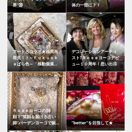
界”⑳
体の一部に？！
アートとコラボ★福岡再
デコレーションアーティ
発見！！～Ｆｕｋｕｏｋ
スト?Ｒｏｓｅヨーコデビ
ａばら色～「移動個展...
ュ―１０周年！思い出④
Ｒｏｓｅヨーコの別
顔？”笑顔を届ける占い
師”バーデンヨーコで賑...
”better”を目指して★