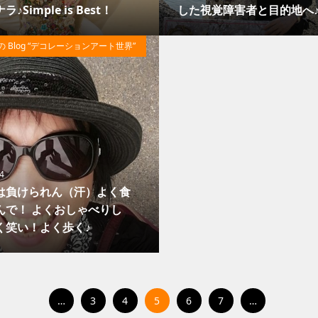
♪Simple is Best！
した視覚障害者と目的地へ
94
の Blog “デコレーションアート世界”
4
は負けられん（汗）よく食
んで！ よくおしゃべりし
く笑い！よく歩く♪
…
3
4
5
6
7
…