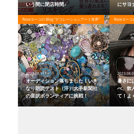
いう間に閉店時間♪
にサヨナラ
82
Roseヨーコの Blog “デコレーションアート世界”
Roseヨーコ
2023.08.11
2023.08.0
オーディション落ちました！いき
暑さに
なり朗読テスト（汗）大手新聞社
べ、飲
の音訳ボランティアに挑戦！
て！よ