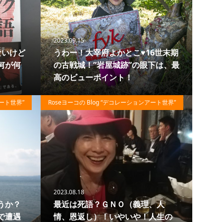
2023.09.15
ないけど
うわー！大宰府よかとこ♥16世末期
何が何
の古戦城！”岩屋城跡”の眼下は、最
！
高のビューポイント！
66
70
アート世界”
Roseヨーコの Blog “デコレーションアート世界”
2023.08.18
うか？
最近は死語？ＧＮＯ（義理、人
で遭遇
情、恩返し）！いやいや！人生の