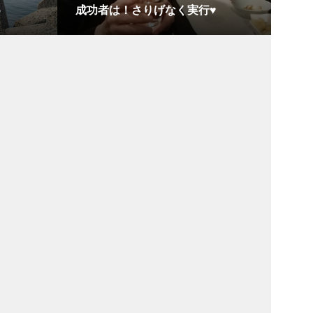
♪
成功者は！さりげなく実行♥