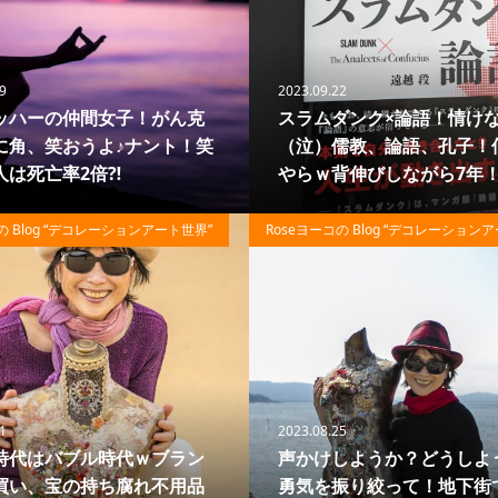
9
2023.09.22
ッハーの仲間女子！がん克
スラムダンク×論語！情け
に角、笑おうよ♪ナント！笑
（泣）儒教、論語、孔子！
人は死亡率2倍⁈
やらｗ背伸びしながら7年
64
の Blog “デコレーションアート世界”
Roseヨーコの Blog “デコレーション
1
2023.08.25
時代はバブル時代ｗブラン
声かけしようか？どうしよ
買い、宝の持ち腐れ不用品
勇気を振り絞って！地下街