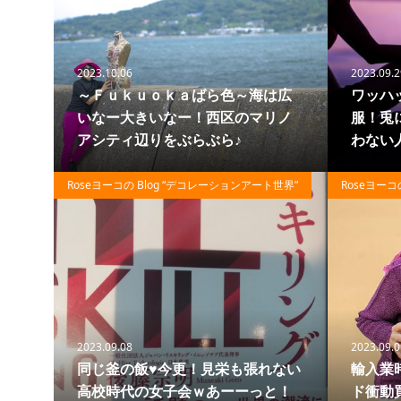
2023.10.06
2023.09.2
～Ｆｕｋｕｏｋａばら色～海は広
ワッハ
いなー大きいなー！西区のマリノ
服！兎
アシティ辺りをぶらぶら♪
わない
72
Roseヨーコの Blog “デコレーションアート世界”
Roseヨーコ
2023.09.08
2023.09.0
同じ釜の飯♥今更！見栄も張れない
輸入業
高校時代の女子会ｗあーーっと！
ド衝動