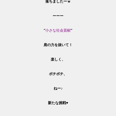
落ちましたーｗ
ーーー
”
小さな社会貢献
”
肩の力を抜いて！
楽しく、
ボチボチ、
ねー♪
新たな挑戦♥