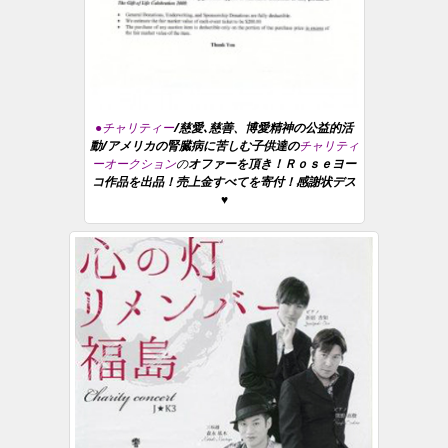
●チャリティー
/慈愛､慈善、博愛精神の公益的活
動/アメリカの腎臓病に苦しむ子供達の
チャリティ
ーオークション
の
オファーを頂き！Ｒｏｓｅヨー
コ作品を出品！売上金すべてを寄付！感謝状デス
♥