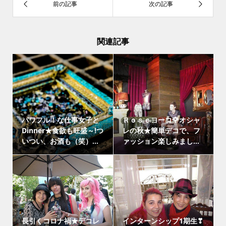
関連記事
パワフル！な仕事女子と
Ｒｏｓｅヨーコ🌹オシャ
Dinner★食欲も旺盛～!つ
レの秋★簡単デコで、フ
いつい、お酒も（笑）...
ァッション楽しみまし...
長引くコロナ禍★デコレ
インターンシップ1期生❣