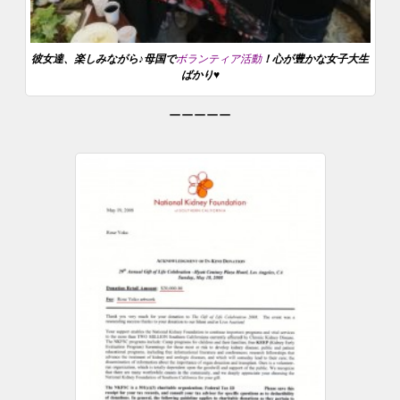
彼女達、楽しみながら♪母国で
ボランティア活動
！心が豊かな女子大生
ばかり♥
ーーーーー