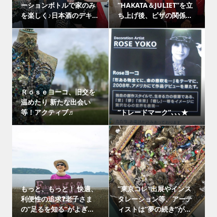
ーションボトルで家のみ
”HAKATA＆JULIET”を立
を楽しく♪日本酒のデキ...
ち上げ後、ビザの関係...
Ｒｏｓｅヨーコ、旧交を
温めたり 新たな出会い
等！アクティブ♬
”トレードマーク”､､､★
もっと、もっと！ 快適、
”東京コレ”出展やインス
利便性の追求❓老子さま
タレーション等、アーテ
の”足るを知る”がよぎ...
ィストは”夢の続き”が...