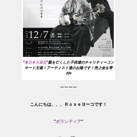
”
東日本大震災
”親を亡くした子供達のチャリティーコン
サート主催！アーティスト達のお陰です！売上金を寄
付♥
ーーーー
こんにちは、、、Ｒｏｓｅヨーコです！
”
ボランティア
”