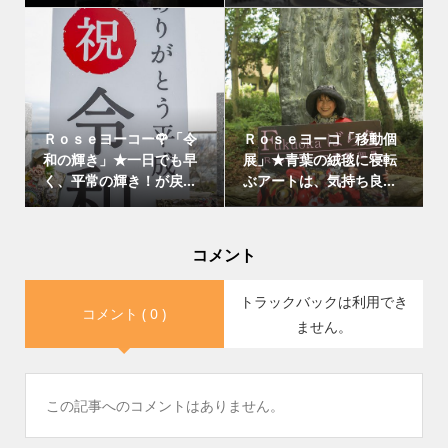
Ｒｏｓｅヨーコー🌹「令
Ｒｏｓｅヨーコ「移動個
和の輝き」★一日でも早
展」★青葉の絨毯に寝転
く、平常の輝き！が戻...
ぶアートは、気持ち良...
コメント
トラックバックは利用でき
コメント ( 0 )
ません。
この記事へのコメントはありません。