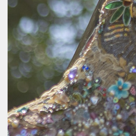
コメント:
0
関連記事
節分マジか！Ｒｏｓｅヨ
元気だけが取り柄（笑）