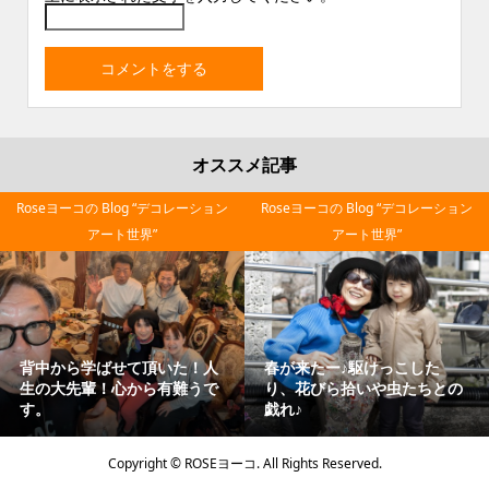
オススメ記事
Roseヨーコの Blog “デコレーション
Roseヨーコの Blog “デコレーション
アート世界”
アート世界”
背中から学ばせて頂いた！人
春が来たー♪駆けっこした
生の大先輩！心から有難うで
り、花びら拾いや虫たちとの
す。
戯れ♪
Copyright ©
ROSEヨーコ. All Rights Reserved.