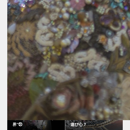
ーコ「 開運🌹デコレシピ
だけど、八月の、日課！
」をスタート予定♬
１万歩は、きついです...
作品「夢よ再び」 小戸公
作品「春よ来～い」★
園ヨットハーバー★海は
”陽気な春”をイメージ！
心のふるさと❤アート...
スワロフスキーや天然...
”デコレーションアート世
界”㉛
遊び心？