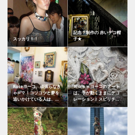
記念？制作の 赤いデコ帽
スッカリ！！
子★
Roseヨーコ、頑張らなき
Ｒｏｓｅヨーコのアート
ゃ～？！コツコツと夢を
は、手が動くままにデコ
追いかけている人は、...
レーション♬スピリチ...