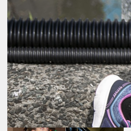
コメント:
0
関連記事
”デコレーションアート世
界”㉑
ＧＯ＆ＧＯです★★★