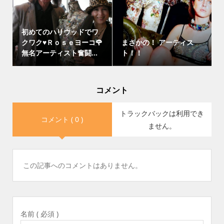
初めてのハリウッドでワ
クワク♥Ｒｏｓｅヨーコ🌹
まさかの！ アーティス
無名アーティスト奮闘...
ト！！
コメント
トラックバックは利用でき
コメント ( 0 )
ません。
この記事へのコメントはありません。
名前 ( 必須 )