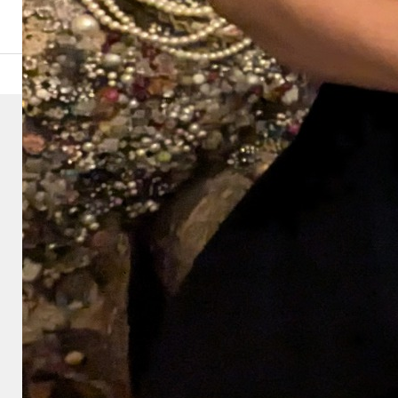
PXL_20241004_120254127.MP
9
2024.10.06
PXL_20241004_120254127.MP