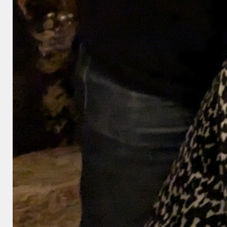
コメント:
0
関連記事
コロナ被害？２年余り、
～Fukuokaばら色～「移
色んな会合はギブアッ
動個展」写真集や写真展
プ！そろそろ、人の温...
に向けて夢は膨らみます♪