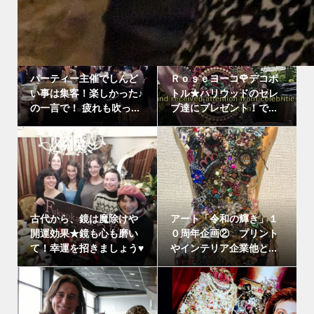
パーティー主催でしんど
Ｒｏｓｅヨーコ🌹デコボ
い事は集客！楽しかった♪
トル★ハリウッドのセレ
の一言で！ 疲れも吹っ...
ブ達にプレゼント！で...
古代から、鏡は魔除けや
アート「令和の輝き」１
開運効果★鏡も心も磨い
０周年企画② プリント
て！幸運を招きましょう♥
やインテリア企業他と...