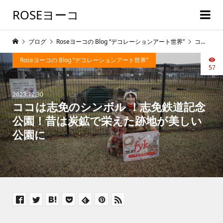
ROSEヨーコ
ブログ
Roseヨーコの Blog “デコレーションアート世界”
ココは志免のシンボル ！志免鉄道記念公園！昔は炭鉱で栄えた跡地が美しい公園に
Roseヨーコの Blog “デコレーションアート世界”
57
2023.12.30
ココは志免のシンボル ！志免鉄道記念
公園！昔は炭鉱で栄えた跡地が美しい
公園に