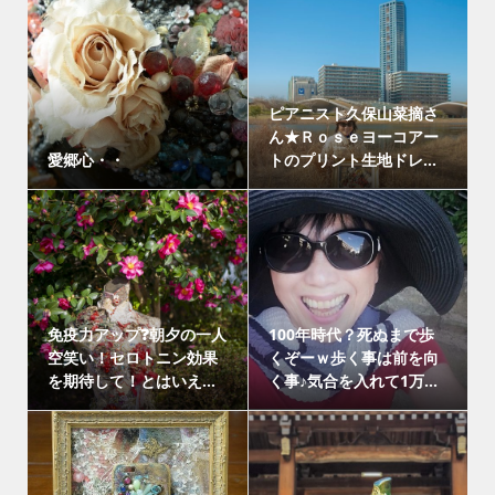
ピアニスト久保山菜摘さ
ん★Ｒｏｓｅヨーコアー
愛郷心・・
トのプリント生地ドレ...
免疫力アップ❓朝夕の一人
100年時代？死ぬまで歩
空笑い！セロトニン効果
くぞーｗ歩く事は前を向
を期待して！とはいえ...
く事♪気合を入れて1万...