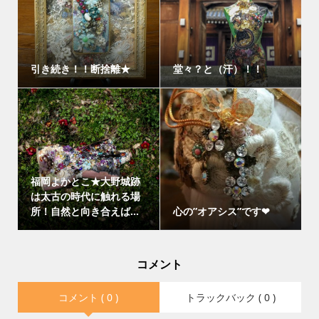
引き続き！！断捨離★
堂々？と（汗）！！
福岡よかとこ★大野城跡
は太古の時代に触れる場
所！自然と向き合えば...
心の”オアシス”です❤
コメント
コメント ( 0 )
トラックバック ( 0 )