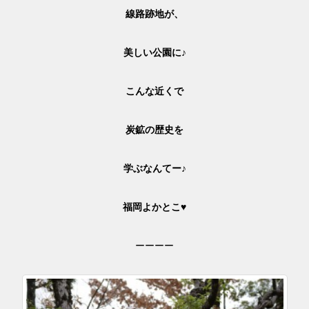
線路跡地が、
美しい公園に♪
こんな近くで
炭鉱の歴史を
学ぶなんてー♪
福岡よかとこ♥
ーーーー