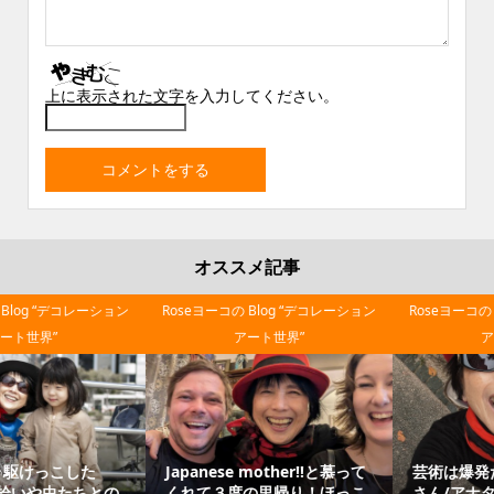
上に表示された文字を入力してください。
オススメ記事
Roseヨーコの Blog “デコレーション
Roseヨーコの Blog “デコレーション
アート世界”
アート世界”
Japanese mother‼と慕って
芸術は爆発だー！！岡本太郎
くれて３度の里帰り！ほっこ
さん/アナタの職業は？と聞か