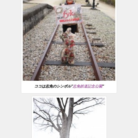
ココは志免のシンボル”
志免鉄道記念公園
”