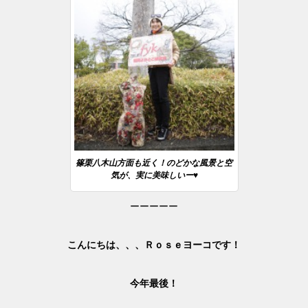
篠栗八木山方面も近く！のどかな風景と空
気が、実に美味しいー♥
ーーーーー
こんにちは、、、
Ｒｏｓｅヨーコです！
今年最後！