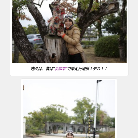
志免は、昔は”
炭鉱業”
で栄えた場所！デス！！