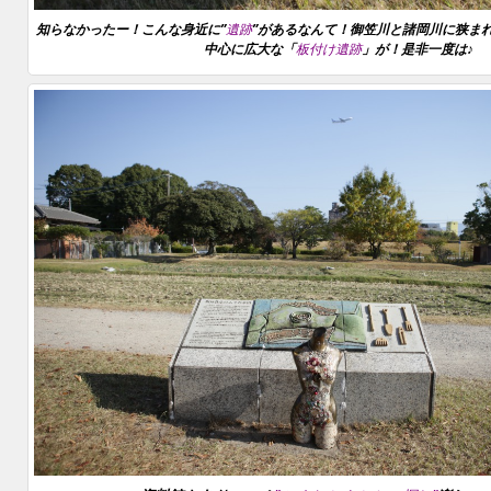
知らなかったー！こんな身近に”
遺跡
”があるなんて！御笠川と諸岡川に狭まれ
中心に広大な「
板付け遺跡
」が！是非一度は♪