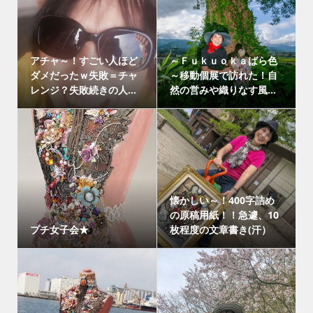
アチャ～！すごい人ほど
～Ｆｕｋｕｏｋａばら色
ダメだったｗ失敗＝チャ
～移動個展で訪れた！自
レンジ？失敗続きの人...
然の営みや織りなす風...
懐かしい～！400字詰め
の原稿用紙！！急遽、10
プチ女子会★
枚程度の文章書き(汗）