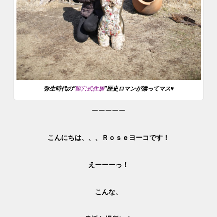
弥生時代の”
竪穴式住居
”歴史ロマンが漂ってマス♥
ーーーーー
こんにちは、、、Ｒｏｓｅヨーコです！
えーーーっ！
こんな、