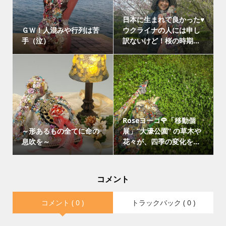
日本に生まれて良かった♥
ＧＷ！人混みや行列は苦
ウクライナの人には申し
手（泣）
訳ないけど！桜の時期...
Roseヨーコ🌹「移動個
～形あるもの全てに命の
展」”大濠公園” の草木や
息吹を～
花々が、四季の変化を...
コメント
コメント ( 0 )
トラックバック ( 0 )