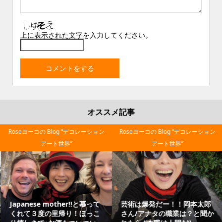
上に表示された文字を入力してください。
オススメ記事
Roseヨーコの Blog “デコレーション
Roseヨーコの Blog “デコレーション
アート世界”
アート世界”
Japanese mother‼と慕って
芸術は爆発だー！！岡本太郎
くれて３度の里帰り！ほっこ
さん/アナタの職業は？と聞か