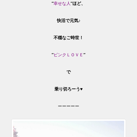
”
幸せな人
”ほど、
快活で元気♪
不穏なご時世！
”
ピンク
ＬＯＶＥ
”
で
乗り切ろーう♥
ーーーーー