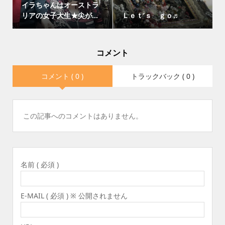
イラちゃんはオーストラ
リアの女子大生★尖が...
Ｌｅｔ’ｓ ｇｏ♬
コメント
コメント ( 0 )
トラックバック ( 0 )
この記事へのコメントはありません。
名前 ( 必須 )
E-MAIL ( 必須 ) ※ 公開されません