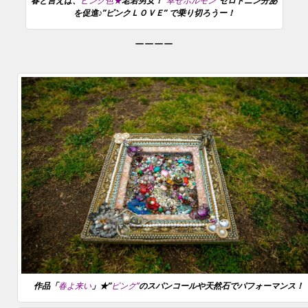
春と言えば、
ピンク色★
老若男女！”
幸せホルモン
“
セロトニン分泌
を促進♪”ピンクＬＯＶＥ” で乗り切ろうー！
ーーーー
作品「
春よ来い
」★”
ピンク”
のスパンコールや天然石でパフォーマンス！