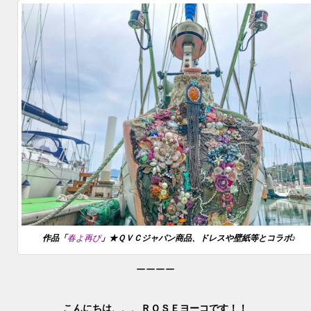
作品「
春よ再び
」★ＱＶＣジャパン商品、ドレスや壁紙等とコラボ♪
ーーーー
こんにちは、、、ＲＯＳＥヨーコです！！