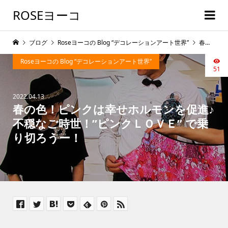
ROSEヨーコ
ブログ
Roseヨーコの Blog “デコレーションアート世界”
春の色！ピンクは幸せホルモンを促進♪不穏なご時世！”ピンクＬＯＶＥ” で乗り切ろうー！
Roseヨーコの Blog “デコレーションアート世界”
51
2022.04.13
春の色！ピンクは幸せホルモンを促進♪
不穏なご時世！”ピンクＬＯＶＥ” で乗
り切ろうー！