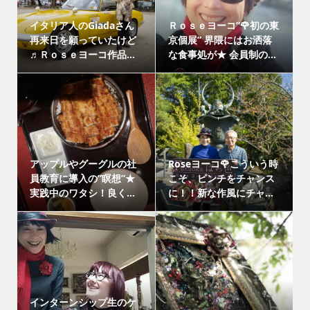
イタリア人のGiadaさん
Ｒｏｓｅヨーコ”🌹初の東
再来日を願っていたけど
京個展” 界隈にはお洒落
♬Ｒｏｓｅヨーコ作品...
な食事処が★ 会員制の...
アップルやグーグルの社
Roseヨーコ🌹こういう時
員教育に導入の”瞑想”★
こそ、ピンチをチャンス
実践中のワタシ！良く...
に！！新な作風にチャ...
インターンシップ生のケ