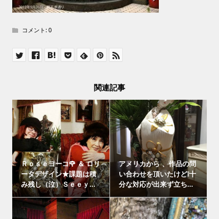
コメント:
0
関連記事
Ｒｏｓｅヨーコ🌹 ＆ ロリ
アメリカから 、作品の問
ータデザイン★課題は積
い合わせを頂いたけど❕十
み残し（泣）Ｓｅｅｙ...
分な対応が出来ず立ち...