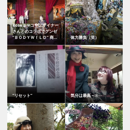
Roseヨーコ🌹デザイナー
さんとのコラボでグンゼ
”ＢＯＤＹＷＩＬＤ” 商...
体力勝負（笑）
”リセット”
気分は最高～♬