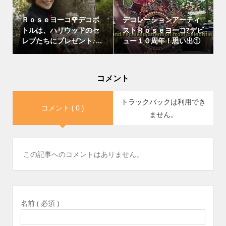
Ｒｏｓｅヨーコ🌹デコボ
デコレーションアーティ
トルは、ハリウッドのセ
ストＲｏｓｅヨーコ?デビ
レブたちにプレゼント♪...
ュー１０周年！思い出①
コメント
トラックバックは利用でき
コメント ( 0 )
ません。
この記事へのコメントはありません。
名前 ( 必須 )