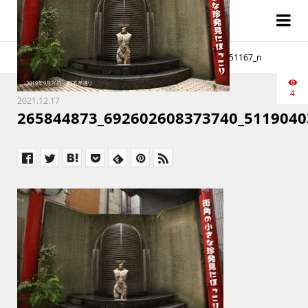
265844873_692602608373740_5119040327043051167_n
4
2021.12.17
265844873_692602608373740_5119040