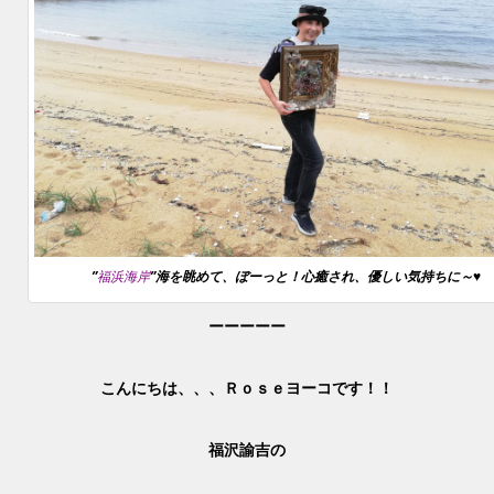
”
福浜海岸
”海を眺めて、ぼーっと！心癒され、優しい気持ちに～♥
ーーーーー
こんにちは、、、Ｒｏｓｅヨーコです！！
福沢諭吉の