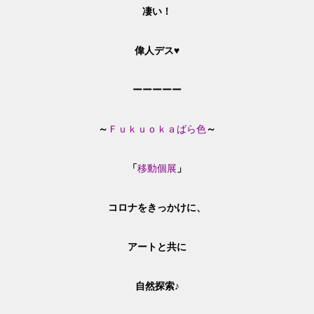
凄い！
偉人デス♥
ーーーーー
～
Ｆｕｋｕｏｋａばら色
～
「
移動個展
」
コロナをきっかけに、
アートと共に
自然探索♪