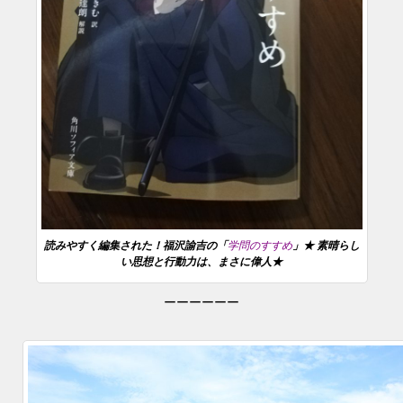
読みやすく編集された！福沢諭吉の「
学問のすすめ
」★ 素晴らし
い思想と行動力は、まさに偉人★
ーーーーーー