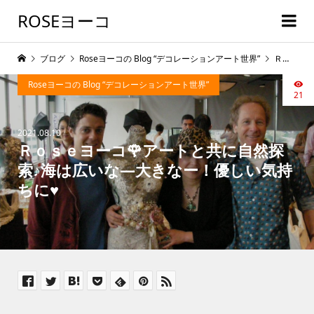
ROSEヨーコ
ブログ
Roseヨーコの Blog “デコレーションアート世界”
Ｒｏｓｅヨーコ🌹アートと共に自然探索♪海は広いな―大きなー！優しい気持ちに♥
Roseヨーコの Blog “デコレーションアート世界”
21
2021.08.10
Ｒｏｓｅヨーコ🌹アートと共に自然探
索♪海は広いな―大きなー！優しい気持
ちに♥