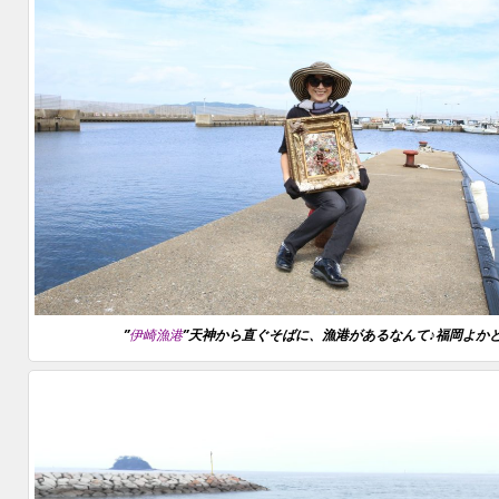
”
伊崎漁港
”天神から直ぐそばに、漁港があるなんて♪福岡よかと