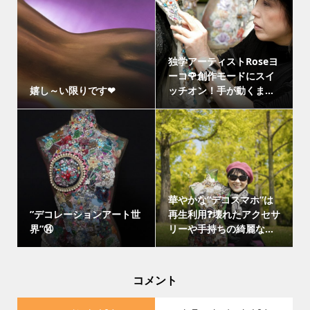
独学アーティストRoseヨ
ーコ🌹創作モードにスイ
嬉し～い限りです❤
ッチオン！手が動くま...
華やかな”デコスマホ”は
”デコレーションアート世
再生利用❓壊れたアクセサ
界”⑭
リーや手持ちの綺麗な...
コメント