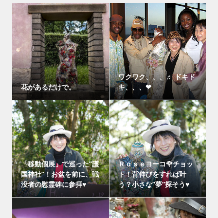
ワクワク、、、♬ ドキド
花があるだけで。
キ、、、❤
「移動個展」で巡った”護
Ｒｏｓｅヨーコ🌹チョッ
国神社”！お盆を前に、戦
ト！背伸びをすれば叶
没者の慰霊碑に参拝♥
う？小さな”夢”探そう♥