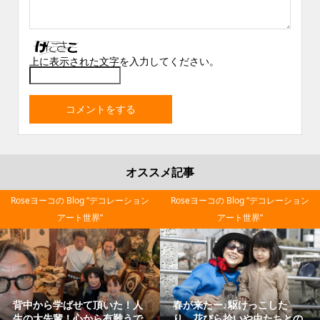
上に表示された文字を入力してください。
オススメ記事
Blog “デコレーション
Roseヨーコの Blog “デコレーション
Roseヨーコの 
ト世界”
アート世界”
アー
駆けっこした
Japanese mother‼と慕って
芸術は爆発
拾いや虫たちとの
くれて３度の里帰り！ほっこ
さん/アナタ