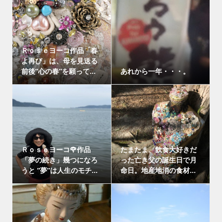
Ｒｏｓｅヨーコ作品「春
よ再び」は、母を見送る
前後”心の春”を願って...
あれから一年・・・。
Ｒｏｓｅヨーコ🌹作品
たまたま、飲食大好きだ
「夢の続き」幾つになろ
った亡き父の誕生日で月
うと ”夢”は人生のモチ...
命日。地産地消の食材...