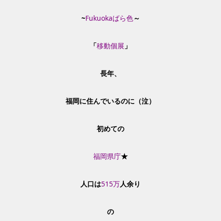
~
Fukuokaばら色
～
「
移動個展
」
長年、
福岡に住んでいるのに（泣）
初めての
福岡県庁
★
人口は
515万
人余り
の