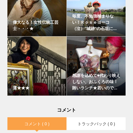
毎度、不勉強極まりな
偉大なる！女性伝統工芸
い！Ｒｏｓｅヨーコ
士・・・★
（泣）”城跡”の石垣に...
感謝を込めて♥代わり映え
しない、おふくろの味！
運★★★
賄いランチ★若いので...
コメント
コメント ( 0 )
トラックバック ( 0 )