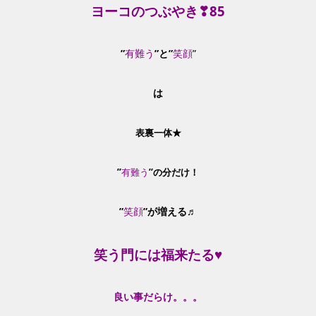
ヨーコのつぶやき❣85
”
有難う
”と”
笑顔
”
は
表裏一体★
”
有難う
”の分だけ！
”
笑顔
”が増える♬
笑う門には福来たる♥
良い事だらけ。。。