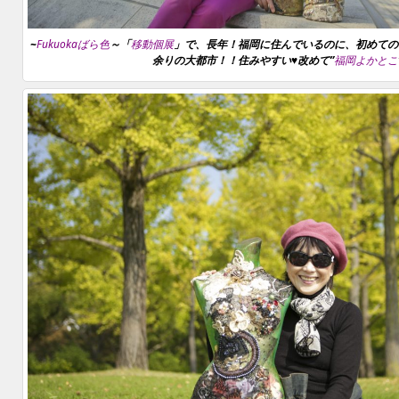
~
Fukuokaばら色
～「
移動個展
」で、長年！福岡に住んでいるのに、初めての
余りの大都市！！住みやすい♥改めて”
福岡よかとこ