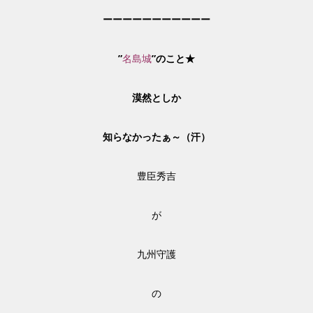
ーーーーーーーーーーー
”
名島城
”のこと★
漠然としか
知らなかったぁ～（汗）
豊臣秀吉
が
九州守護
の