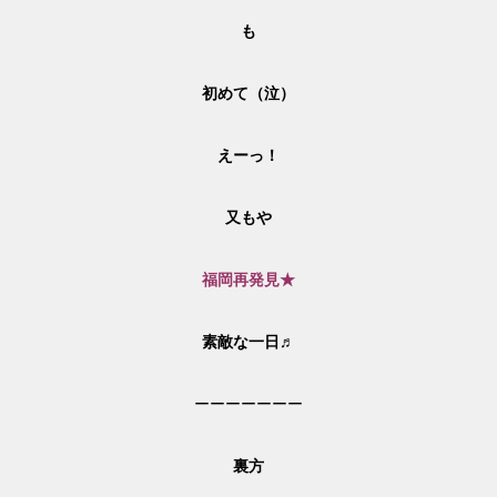
も
初めて（泣）
えーっ！
又もや
福岡再発見★
素敵な一日♬
ーーーーーーー
裏方