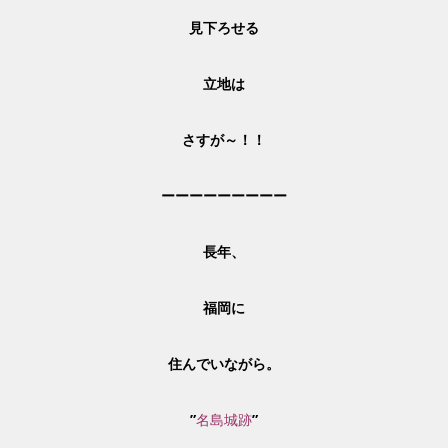
見下ろせる
立地は
さすが～！！
ーーーーーーーーー
長年、
福岡に
住んでいながら。
”
名島城跡
”