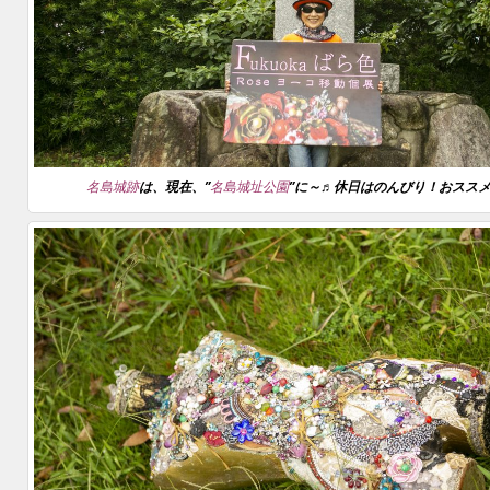
名島城跡
は、現在、”
名島城址公園
”に～♬休日はのんびり！おススメ