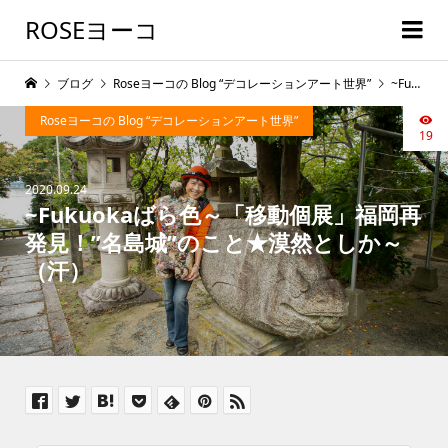
ROSEヨーコ
ブログ
Roseヨーコの Blog “デコレーションアート世界”
~Fukuokaばら色～「移動個展」福岡再発見！”名島城”のこと★漠然としか～（汗）
Roseヨーコの Blog “デコレーションアート世界”
19
2020.09.24
~Fukuokaばら色～「移動個展」福岡再
発見！”名島城”のこと★漠然としか～
（汗）