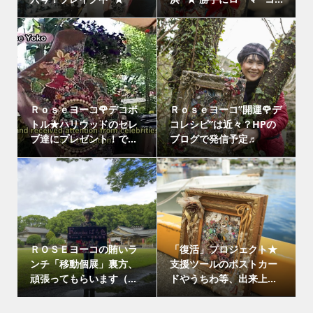
Ｒｏｓｅヨーコ🌹デコボ
Ｒｏｓｅヨーコ”開運🌹デ
トル★ハリウッドのセレ
コレシピ”は近々？HPの
ブ達にプレゼント！で...
ブログで発信予定♬
ＲＯＳＥヨーコの賄いラ
「復活」プロジェクト★
ンチ「移動個展」裏方、
支援ツールのポストカー
頑張ってもらいます（...
ドやうちわ等、出来上...