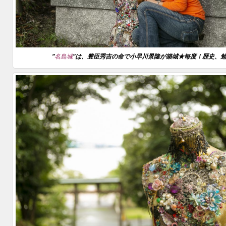
“
名島城
“は、豊臣秀吉の命で小早川景隆が築城★毎度！歴史、