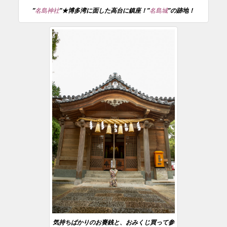
”
名島神社
”★博多湾に面した高台に鎮座！”
名島城
”の跡地！
気持ちばかりのお賽銭と、おみくじ買って参