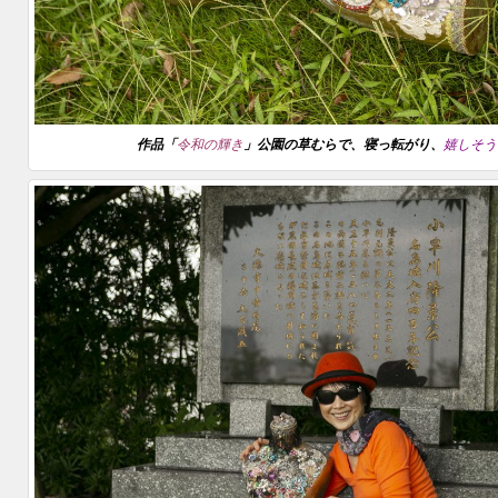
作品「
令和の輝き
」公園の草むらで、寝っ転がり、
嬉しそう