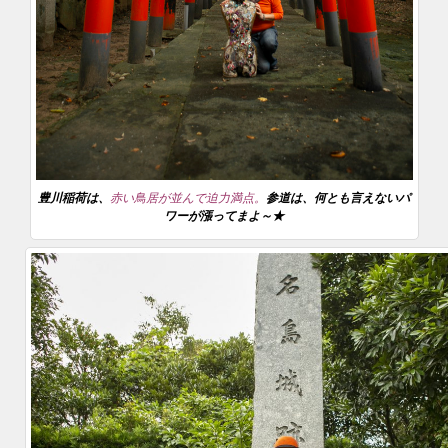
豊川稲荷は、
赤い鳥居が並んで迫力満点。
参道は、何とも言えないパ
ワーが漲ってまよ～★