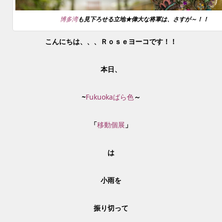
博多湾
も見下ろせる立地★偉大な将軍は、さすが～！！
こんにちは、、、Ｒｏｓｅヨーコです！！
本日、
~
Fukuokaばら色
～
「
移動個展
」
は
小雨を
振り切って