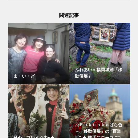
関連記事
ふれあい♬福岡城跡「移
ま・い・ど
動個展」
～Ｆｕｋｕｏｋａばら色
～「移動個展」の ”百道
只今！ブレイク中~★
浜” ★ 勝手にローマ ”コ...