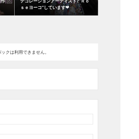
若作
デコレーションアーティスト?”Ｒｏ
ｓｅヨーコ”しています❤
バックは利用できません。