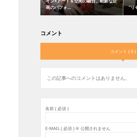
イン×アート＆空間の融合、斬新な企
画のパフォ...
”リ
コメント
コメント ( 0 )
この記事へのコメントはありません。
名前 ( 必須 )
E-MAIL ( 必須 ) ※ 公開されません