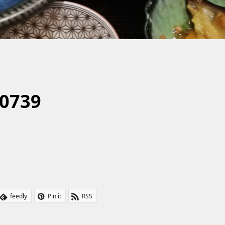
0739
feedly
Pin it
RSS