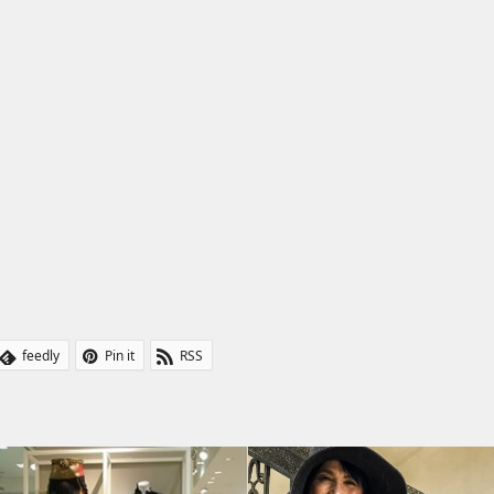
feedly
Pin it
RSS