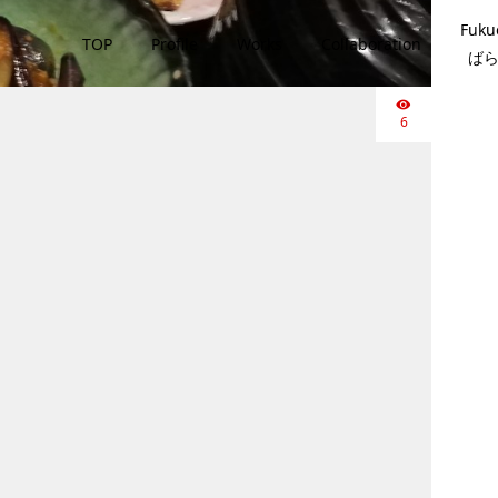
Fuku
TOP
Profile
Works
Collaboration
ば
6