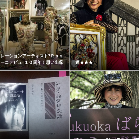
コレーションアーティスト?Ｒｏｓ
ヨーコデビュｰ１０周年！思い出⑨
運★★★