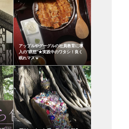
アップルやグーグルの社員教育に導
入の”瞑想”★実践中のワタシ！良く
眠れマスｗ