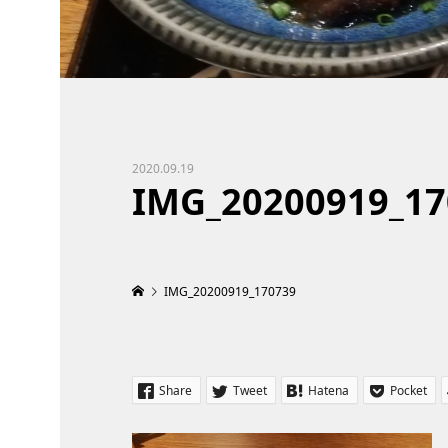
2020.09.19
IMG_20200919_17
IMG_20200919_170739
Share
Tweet
Hatena
Pocket