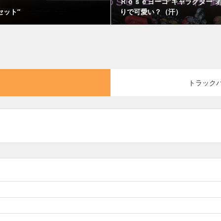
Ｒｏｓｅヨーコ“キャラクター”
セット”
りで可愛い？（汗）
トラック