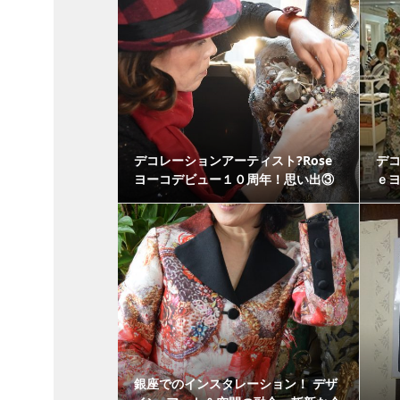
デコレーションアーティスト?Rose
デ
ヨーコデビュー１０周年！思い出③
ｅ
銀座でのインスタレーション！ デザ