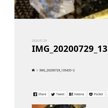
2020.07.29
IMG_20200729_13
IMG_20200729_135435~2
Share
Tweet
Hatena
Pocket