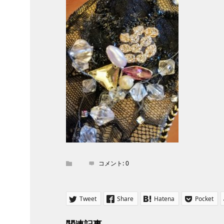
コメント:
0
Tweet
Share
Hatena
Pocket