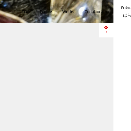
Fuku
TOP
Profile
Works
Collaboration
ば
7