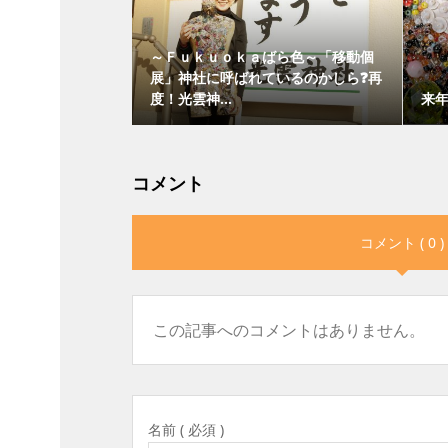
～Ｆｕｋｕｏｋａばら色～「移動個
展」神社に呼ばれているのかしら❓再
度！光雲神...
来年
コメント
コメント ( 0 )
この記事へのコメントはありません。
名前 ( 必須 )