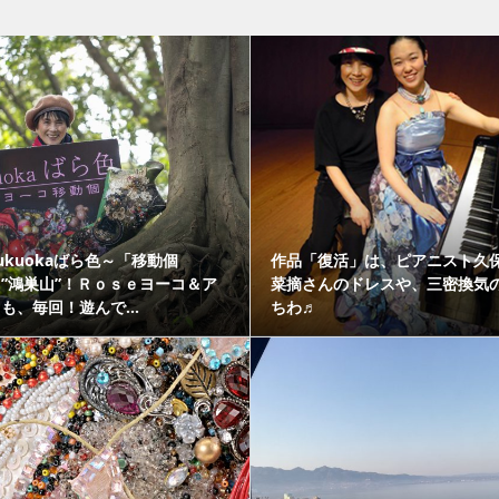
ukuokaばら色～「移動個
作品「復活」は、ピアニスト久
”鴻巣山”！Ｒｏｓｅヨーコ＆ア
菜摘さんのドレスや、三密換気
も、毎回！遊んで...
ちわ♬