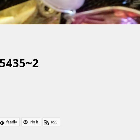
5435~2
feedly
Pin it
RSS