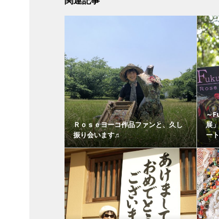
関連記事
～F
Ｒｏｓｅヨーコ作品ファンと、久し
展」
振り会います♬
ート