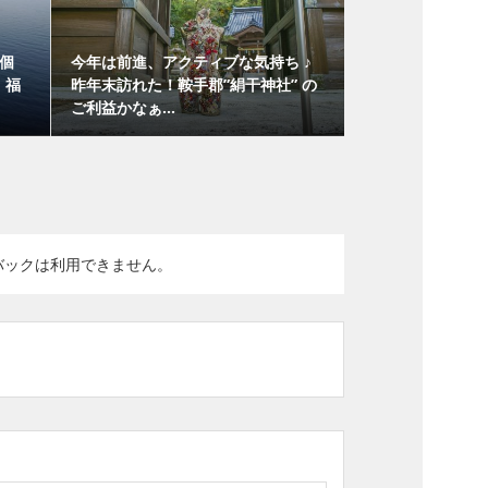
個
今年は前進、アクティブな気持ち ♪
、福
昨年末訪れた！鞍手郡”絹干神社” の
ご利益かなぁ...
バックは利用できません。