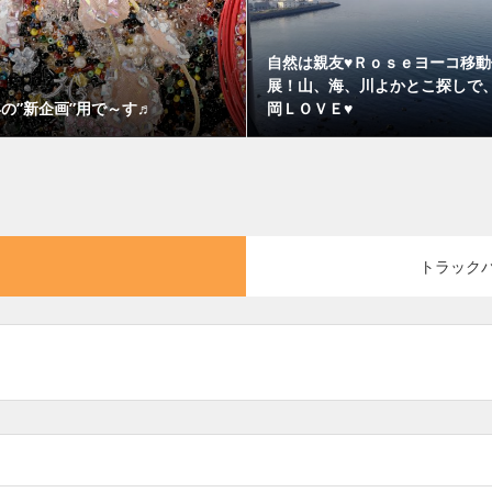
自然は親友♥Ｒｏｓｅヨーコ移動
展！山、海、川よかとこ探しで
の”新企画”用で～す♬
岡ＬＯＶＥ♥
トラック