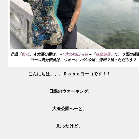
作品「
復活
」★大濠公園は、～
Fukuokaばら色
～「
移動個展
」で、３回の撮影
ヨーコ気分転換は、ウオーキング♪今迄、何回？通っただろう？
こんにちは、、、Ｒｏｓｅヨーコです！！
日課のウオーキング♪
大濠公園へーと、
思ったけど、