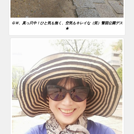
ＧＷ、真っ只中！ひと気も無く、空気もキレイな（笑）警固公園デス
★