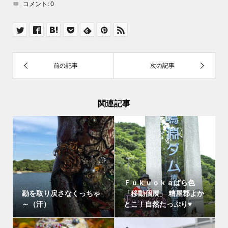
コメント:
0
関連記事
Ｆｕｋｕｏｋａばら色
勘を取り戻さなくっちゃ
「移動個展」 糟屋郡よか
～（汗）
とこ！自然たっぷり♥