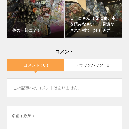
ヨーコさん ！兎に角、本
を読みなさい！！見透か
体の一部に？！
された様で（汗）チク...
コメント
コメント ( 0 )
トラックバック ( 0 )
この記事へのコメントはありません。
名前 ( 必須 )