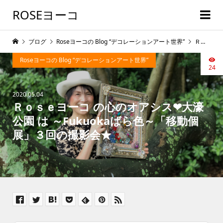
ROSEヨーコ
ブログ
Roseヨーコの Blog “デコレーションアート世界”
Ｒｏｓｅヨーコ の心のオアシス❤大濠公園 は ～Fukuokaばら色～「移動個展」３回の撮影会★
Roseヨーコの Blog “デコレーションアート世界”
24
2020.05.04
Ｒｏｓｅヨーコ の心のオアシス❤大濠
公園 は ～Fukuokaばら色～「移動個
展」３回の撮影会★