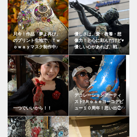
只今！作品「夢よ再び」
優しさは、愛・教養・想
のプリント生地で、Ｔｗ
像力！と心に刻んだけど♥
ｏｗａｙマスク制作中♪
優しい心があれば、戦...
デコレーションアーティ
スト?Ｒｏｓｅヨーコデビ
一つでいいから！！
ュー１０周年！思い出②