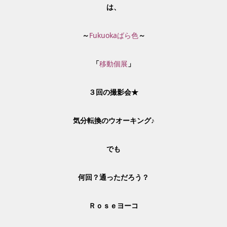
は、
～
Fukuokaばら色
～
「
移動個展
」
３回の撮影会★
気分転換のウオーキング♪
でも
何回？通っただろう？
Ｒｏｓｅヨーコ