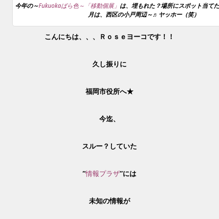
今年の～
Fukuokaばら色～「移動個展」
は、埋もれた？場所にスポット当て
月は、西区の小戸周辺～♬ヤッホー（笑）
こんにちは、、、Ｒｏｓｅヨーコです！！
久し振りに
福岡市役所へ★
今迄、
スルー？していた
”
情報プラザ
”には
未知の情報が