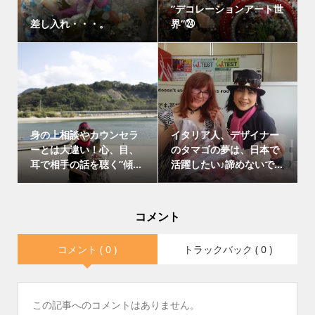
”デコレーションアート世
差し入れ・・・。
界”㉔
身の上相談やカウンセラ
イタリア人、デザイナー
ーとは大違い！心、目、
のタマゴの夢は、日本で
耳で相手の話を聴く”傾...
活躍したい♪諦めないで...
コメント
コメント ( 0 )
トラックバック ( 0 )
この記事へのコメントはありません。