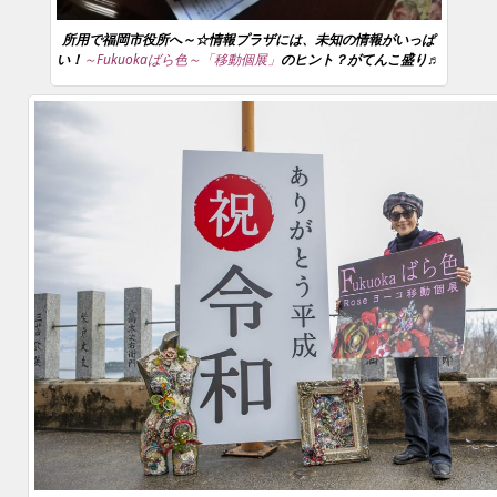
所用で福岡市役所へ～☆情報プラザには、未知の情報がいっぱ
い！
～Fukuokaばら色～「移動個展」
のヒント？がてんこ盛り♬