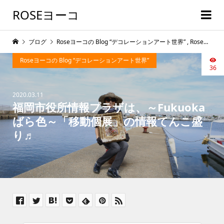
ROSEヨーコ
ブログ
Roseヨーコの Blog “デコレーションアート世界”
,
Roseヨーコの開運デコレシピ
Roseヨーコの Blog “デコレーションアート世界”
36
2020.03.11
福岡市役所情報プラザは、～Fukuoka
ばら色～「移動個展」の情報てんこ盛
り♬