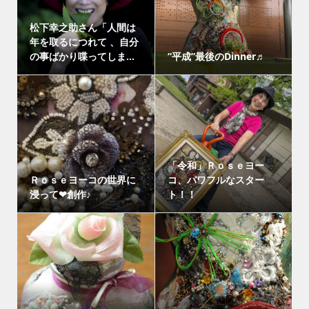
松下幸之助さん「人間は
年を取るにつれて 、自分
の事ばかり喋ってしま...
”平成”最後のDinner♬
「令和」Ｒｏｓｅヨー
Ｒｏｓｅヨーコの世界に
コ、パワフルなスター
浸って❤創作♪
ト！！