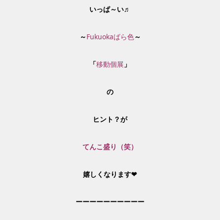
いっぱ～
い♬
～
Fukuokaばら色
～
「
移動個展
」
の
ヒント？が
てんこ盛り（笑）
嬉しくなります❤
ーーーーーーーーーー