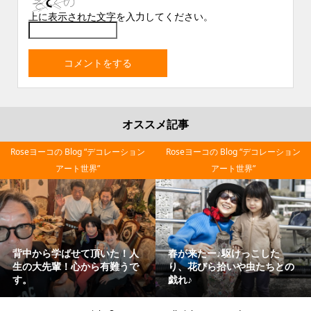
上に表示された文字を入力してください。
オススメ記事
Roseヨーコの Blog “デコレーション
Roseヨーコの Blog “デコレーション
アート世界”
アート世界”
Japanese mother‼と慕って
芸術は爆発だー！！岡本太郎
くれて３度の里帰り！ほっこ
さん/アナタの職業は？と聞か
り嬉しさで♪お酒もついつい...
れたら “本職は人間だ”