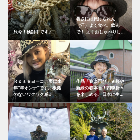
暑さには負けられん
（汗）よく食べ、飲ん
只今！検討中です♬
で！ よくおしゃべりし...
Ｒｏｓｅヨーコ、実は来
作品「春よ再び」★桜や
年”年オンナ”です。根拠
新緑の春本番！四季折々
のないワクワク感♬
を楽しめる、日本に生...