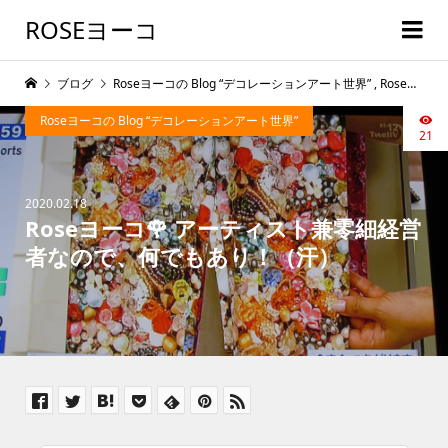
ROSEヨーコ
ブログ
Roseヨーコの Blog “デコレーションアート世界”
,
Roseヨーコの開運デコレシピ
Roseヨーコの Blog “デコレーションアート世界”
21
2020.02.18
Roseヨーコ🌹 アーティスト兼零細経営
者なので、何でもあり！（汗）