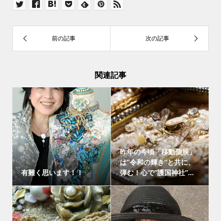
関連記事
昨年の今頃「移動個展」
は”令和の輝き”と共に、
有難く思います！！
弾む！心で”護国神社”...