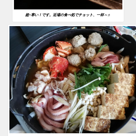
超~寒い！です。近場の食べ処でチョット、一杯～♬