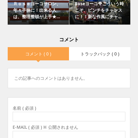
Ｒｏｓｅヨーコサロン、
Roseヨーコ🌹こういう時
年々手狭に！出来る人
こそ、ピンチをチャンス
は、整理整頓が上手★...
に！！新な作風にチャ...
コメント
コメント ( 0 )
トラックバック ( 0 )
この記事へのコメントはありません。
名前 ( 必須 )
E-MAIL ( 必須 ) ※ 公開されません