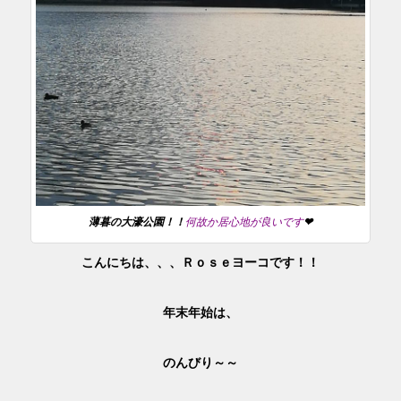
薄暮の大濠公園！！
何故か居心地が良いです
❤
こんにちは、、、Ｒｏｓｅヨーコです！！
年末年始は、
のんびり～～