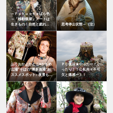
～Ｆｕｋｕｏｋａばら色
～「移動個展」アートは
生きもの！自然と戯れ...
思考停止状態～（泣）
ふくおかよかとこ♥かもめ
ＰＣ復活★やったー！ぐ
広場”そばの”博多漁港”お
ったり！！公私共々不可
ススメスポット♪ 夜景も...
欠と痛感ー！！