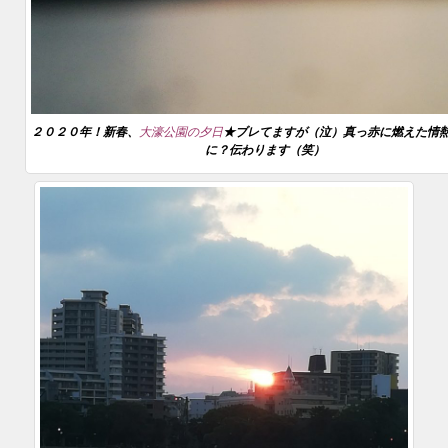
２０２０年！新春、
大濠公園の夕日
★ブレてますが（泣）真っ赤に燃えた情
に？伝わります（笑）