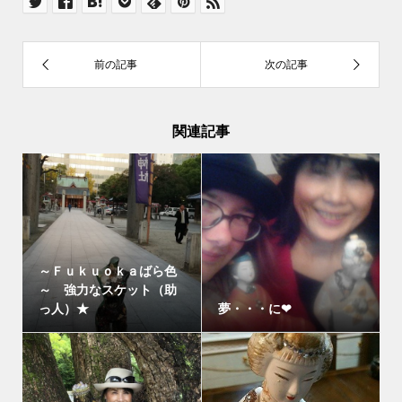
関連記事
～Ｆｕｋｕｏｋａばら色
～ 強力なスケット（助
っ人）★
夢・・・に❤