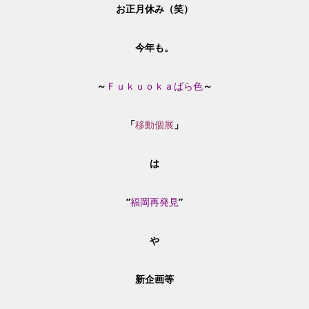
お正月休み（笑）
今年も。
～
Ｆｕｋｕｏｋａばら色
～
「
移動個展
」
は
”
福岡再発見
”
や
新企画
等