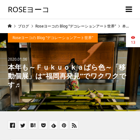
ROSEヨーコ
ブログ
Roseヨーコの Blog “デコレーションアート世界”
本年も～Ｆｕｋｕｏｋａばら色～「移動個展」は”福岡再発見”でワクワクです♬
Roseヨーコの Blog “デコレーションアート世界”
13
2020.01.06
本年も～Ｆｕｋｕｏｋａばら色～「移
動個展」は”福岡再発見”でワクワクで
す♬