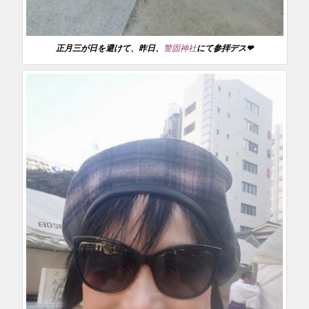
正月三が日を避けて、昨日、
警固神社
にて参拝デス❤