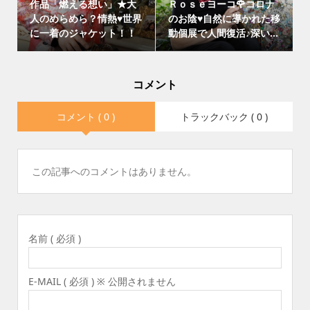
作品「燃える想い」★大
Ｒｏｓｅヨーコ🌹コロナ
人のめらめら？情熱♥世界
のお陰♥自然に導かれた移
に一着のジャケット！！
動個展で人間復活♪深い...
コメント
コメント ( 0 )
トラックバック ( 0 )
この記事へのコメントはありません。
名前 ( 必須 )
E-MAIL ( 必須 ) ※ 公開されません