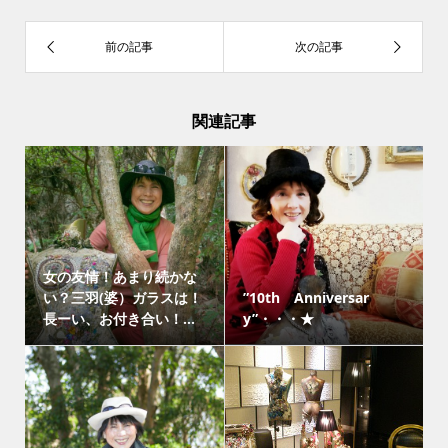
関連記事
女の友情！あまり続かな
い？三羽(婆）ガラスは！
”10th Anniversar
長ーい、お付き合い！...
y”・・・★