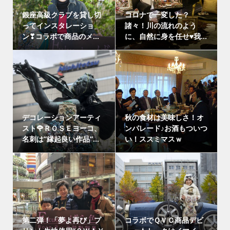
銀座高級クラブを貸し切
コロナで一変した？
ってインスタレーショ
諸々！川の流れのよう
ン❣コラボで商品のメ...
に、自然に身を任せ♥我...
デコレーションアーティ
秋の食材は美味しさ！オ
スト🌹ＲＯＳＥヨーコ、
ンパレード♪お酒もついつ
名刺は”縁起良い作品”...
い！ススミマスｗ
第二弾！「夢よ再び」プ
コラボでＱＶＣ商品デビ