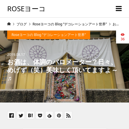
ROSEヨーコ
ブログ
Roseヨーコの Blog “デコレーションアート世界”
お酒は、体調のバロメーター？日々、めげず（笑）美味しく頂いてますよ～♬
Roseヨーコの Blog “デコレーションアート世界”
36
2019.08.17
お酒は、体調のバロメーター？日々、
めげず（笑）美味しく頂いてますよ～
♬