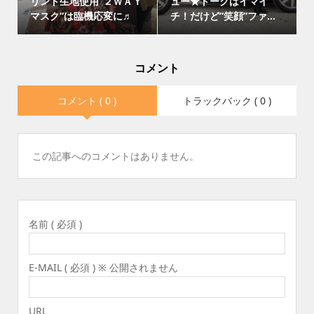
リント生地使用”２ＷＡＹ
ュー★トークはイマイ
マスク”は臨機応変に♬
チ！だけど”笑顔”ファ...
コメント
コメント ( 0 )
トラックバック ( 0 )
この記事へのコメントはありません。
名前 ( 必須 )
E-MAIL ( 必須 ) ※ 公開されません
URL