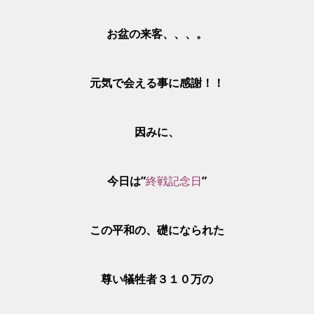
お盆の来客、、、。
元気で会える事に感謝！！
因みに、
今日は”
終戦記念日
”
この平和の、礎になられた
尊い犠牲者３１０万の