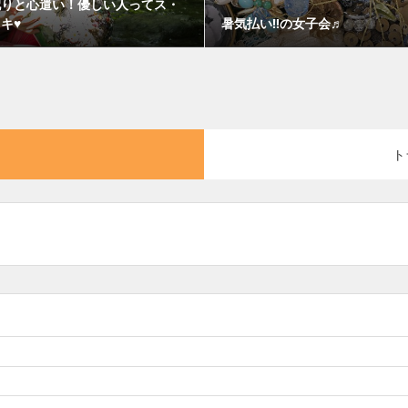
配りと心遣い！優しい人ってス・
キ♥
暑気払い!!の女子会♬
ト