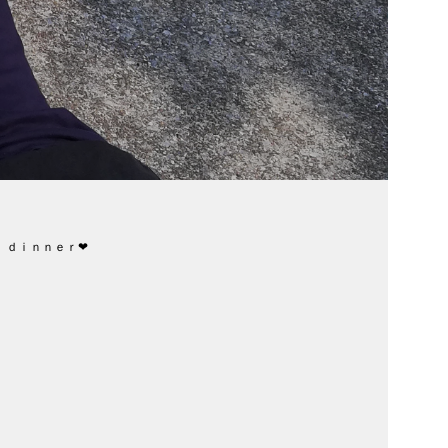
、ｄｉｎｎｅｒ❤