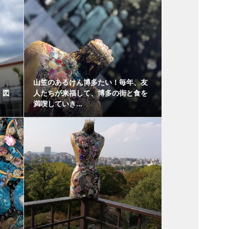
山笠のあるけん博多たい！毎年、友
！図
人たちが来福して、博多の街と食を
満喫していき...