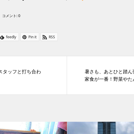
コメント:
0
feedly
Pin it
RSS
スタッフと打ち合わ
暑さも、あとひと踏ん
）
家食が一番！野菜やた