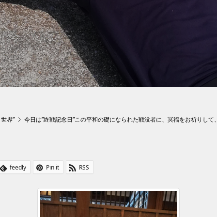
ト世界”
今日は”終戦記念日”この平和の礎になられた戦没者に、冥福をお祈りして
feedly
Pin it
RSS