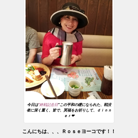
今日は
”終戦記念日
”この平和の礎になられた、戦没
者に深く重く、皆で、冥福をお祈りして、ｄｉｎｎ
ｅｒ❤
こんにちは、、、Ｒｏｓｅヨーコです！！