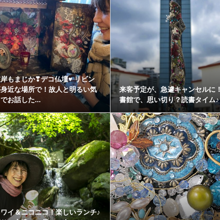
岸もまじか❣デコ仏壇♥ リビン
等身近な場所で！故人と明るい気
来客予定が、急遽キャンセルに
でお話した...
書館で、思い切り？読書タイム♪
イワイ＆ニコニコ！楽しいランチ♪