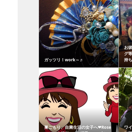
お彼
グ
ガッツリ！work～♬
持ち
巣ごもり、自粛生活の女子へ❤Rose
ワ