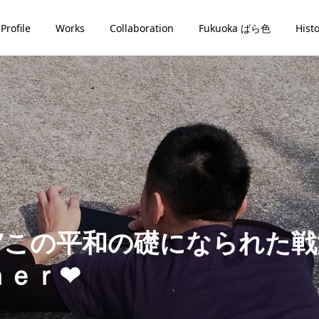
Profile
Works
Collaboration
Fukuoka ばら色
Hist
”この平和の礎になられた
ｎｅｒ❤