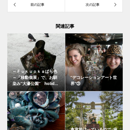
関連記事
～Ｆｕｋｕｏｋａばら色
～「移動個展」で、お馴
”デコレーションアート世
染み”大濠公園” holid...
界”③
食意地はっているので♪歯