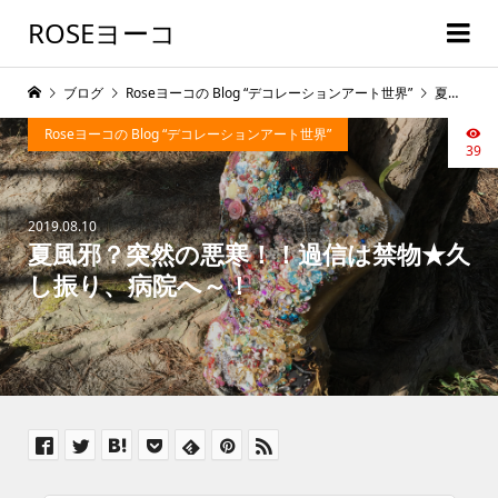
ROSEヨーコ
ブログ
Roseヨーコの Blog “デコレーションアート世界”
夏風邪？突然の悪寒！！過信は禁物★久し振り、病院へ～！
Roseヨーコの Blog “デコレーションアート世界”
39
2019.08.10
夏風邪？突然の悪寒！！過信は禁物★久
し振り、病院へ～！