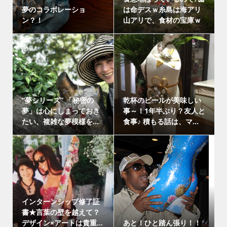
夢のコラボレーショ
は命デスｗ糸島は海アリ
ン？！
山アリで、食材の宝庫ｗ
”夢シリーズ” 「秘密の
乾杯のビールが美味しい
夢」は心にしまっておき
事～！1年半ぶり？友人と
たい、複雑な夢模様を...
食事♪ 積もる話は、マ...
インターンシップ修了証
書★言葉の壁を越えて？
デザイン×アートは貴重...
あと！ひと踏ん張り！！