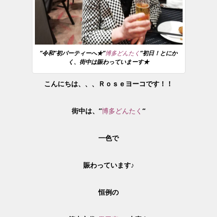
”令和”初パーティーへ★”
博多どんたく
”初日！とにか
く、街中は賑わっていまーす★
こんにちは、、、Ｒｏｓｅヨーコです！！
街中は、”
博多どんたく
“
一色で
賑わっています♪
恒例の