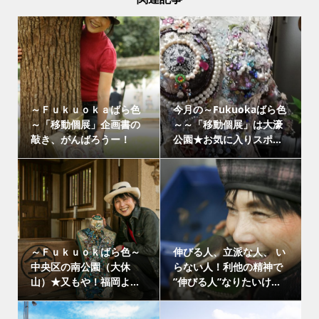
～Ｆｕｋｕｏｋａばら色
今月の～Fukuokaばら色
～「移動個展」企画書の
～～「移動個展」は大濠
敲き、がんばろうー！
公園★お気に入りスポ...
～Ｆｕｋｕｏｋばら色～
伸びる人、立派な人、 い
中央区の南公園（大休
らない人！利他の精神で
山）★又もや！福岡よ...
”伸びる人”なりたいけ...