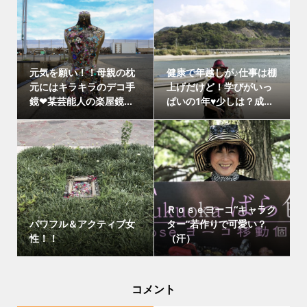
元気を願い！！母親の枕
健康で年越しが♪仕事は棚
元にはキラキラのデコ手
上げだけど！学びがいっ
鏡❤某芸能人の楽屋鏡...
ぱいの1年♥少しは？成...
Ｒｏｓｅヨーコ“キャラク
パワフル＆アクティブ女
ター”若作りで可愛い？
性！！
（汗）
コメント