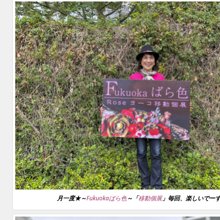
月一度★～
Fukuokaばら色
～「
移動個展
」毎回、楽しいでーす