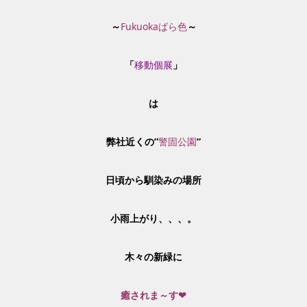
～
Fukuokaばら色
～
「
移動個展
」
は
弊社近くの”
警固公園
”
日頃から馴染みの場所
小雨上がり、、、。
木々の新緑に
癒されま～す❤