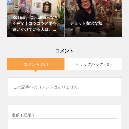
Roseヨーコ、頑張らなき
ゃ～？！コツコツと夢を
チョット贅沢な秋、、、
追いかけている人は、...
♬
コメント
コメント ( 0 )
トラックバック ( 0 )
この記事へのコメントはありません。
名前 ( 必須 )