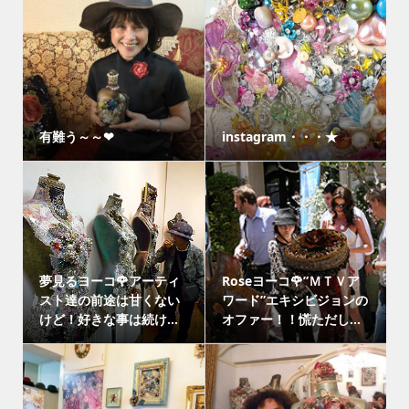
有難う～～❤
instagram・・・★
夢見るヨーコ🌹アーティ
Roseヨーコ🌹”ＭＴＶア
スト達の前途は甘くない
ワード”エキシビジョンの
けど！好きな事は続け...
オファー！！慌ただし...