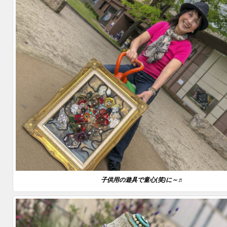
子供用の遊具で童心(笑)に～♬