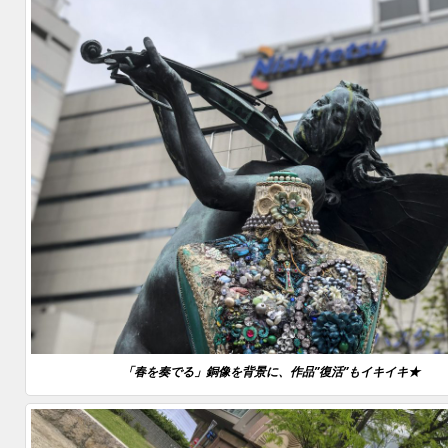
「春を奏でる」銅像を背景に、作品”復活”もイキイキ★