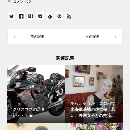
コメント:
0
関連記事
あっ、そうか！ココって
クリスマスの足音
米海軍基地の佐世保！若
が・・・★
い、外国女子との交流...