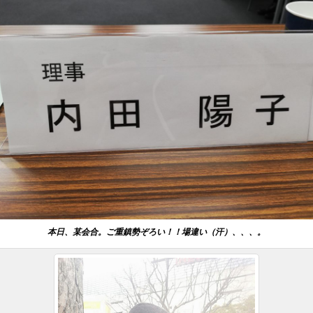
本日、某会合。ご重鎮勢ぞろい！！場違い（汗）、、、。