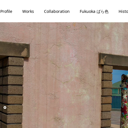
Profile
Works
Collaboration
Fukuoka ばら色
Hist
、。