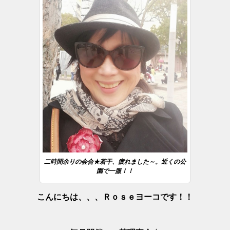
二時間余りの会合★若干、疲れました～。近くの公
園で一服！！
こんにちは、、、Ｒｏｓｅヨーコです！！