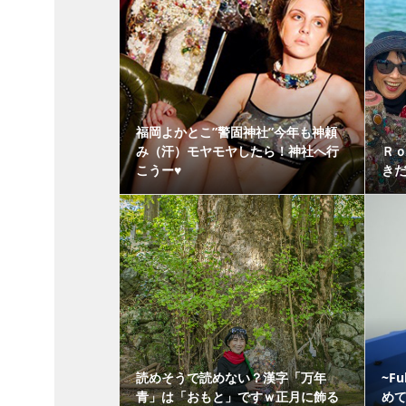
福岡よかとこ”警固神社”今年も神頼
み（汗）モヤモヤしたら！神社へ行
Ｒｏ
こうー♥
き
読めそうで読めない？漢字「万年
~F
青」は「おもと」ですｗ正月に飾る
めて