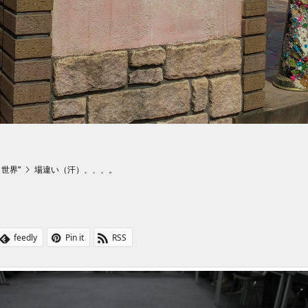
ト世界”
場違い（汗）、、、。
feedly
Pin it
RSS