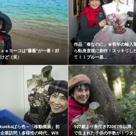
作品「春なのに」★長年の輸入
ｓｅヨーコは”薔薇”が一番！好
ら転身直後に創作！スッキリし
だけど（笑）
て！！ブルー基...
ukuokaばら色～「移動個展」初
107歳より長生き❓2007年以降
企業訪問！多様性の時代、Wit
で生まれた子供の半数が！ワタ