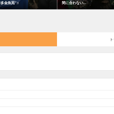
博多金魚苑”♬
間に合わない...
ト