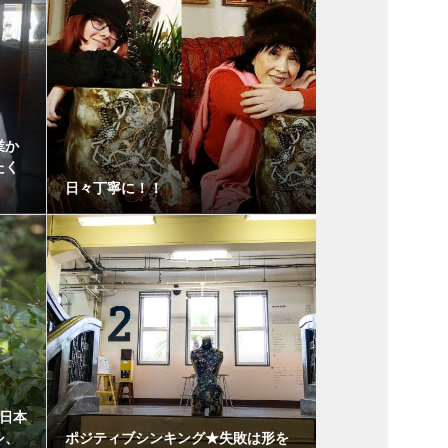
業か
たく
日々丁寧に！！
、日本
シ、
ポジティブシンキング★失敗は形を