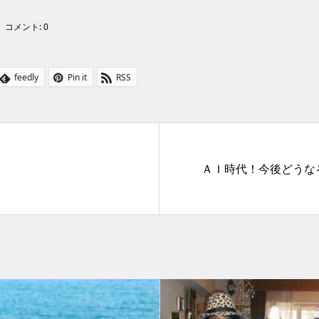
コメント:
0
feedly
Pin it
RSS
ＡＩ時代！今後どうな