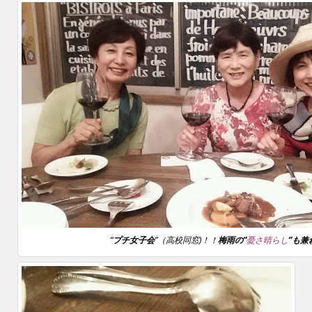
“
プチ女子会
”（高校同窓)！！
梅雨の”
憂さ晴らし
”も兼