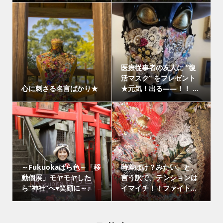
医療従事者の友人に ”復
活マスク” をプレゼント
心に刺さる名言ばかり★
★元気！出る――！！ ...
～Fukuokaばら色～「移
時差ぼけ？みたい。と、
動個展」モヤモヤした
言う訳で、テンションは
ら”神社”へ♥笑顔に～♪
イマイチ！！ファイト...