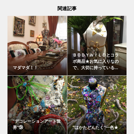
関連記事
ＢＯＤＹＷＩＬＤとコラ
ボ商品★お気に入りなの
マダマダ！！
で、大切に持っている...
”デコレーションアート世
界”㉔
”はかたどんたく”一色★