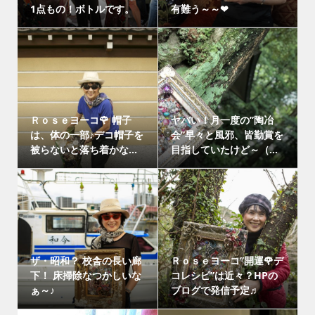
1点もの！ボトルです。
有難う～～❤
Ｒｏｓｅヨーコ🌹 帽子
ヤバい！月一度の”陶冶
は、体の一部♪デコ帽子を
会”早々と風邪、皆勤賞を
被らないと落ち着かな...
目指していたけど～（...
ザ・昭和？ 校舎の長い廊
Ｒｏｓｅヨーコ”開運🌹デ
下！ 床掃除なつかしいな
コレシピ”は近々？HPの
ぁ～♪
ブログで発信予定♬