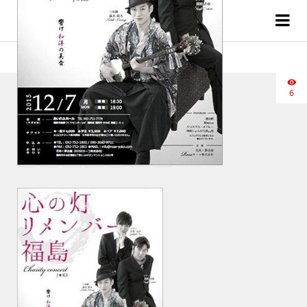
1_20151007223917ebc[1]
6
2018.03.19
1_20151007223917ebc[1]