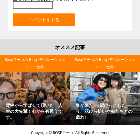
オススメ記事
Roseヨーコの Blog “デコレーション
Roseヨーコの Blog “デコレーション
アート世界”
アート世界”
背中から学ばせて頂いた！人
春が来たー♪駆けっこした
生の大先輩！心から有難うで
り、花びら拾いや虫たちとの
す。
戯れ♪
Copyright ©
ROSEヨーコ. All Rights Reserved.