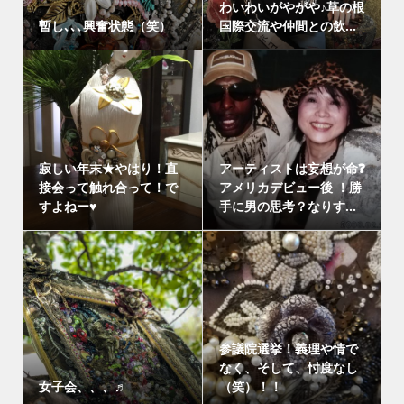
わいわいがやがや♪草の根
暫し､､､興奮状態（笑）
国際交流や仲間との飲...
寂しい年末★やはり！直
アーティストは妄想が命❓
接会って触れ合って！で
アメリカデビュー後 ！勝
すよねー♥
手に男の思考？なりす...
参議院選挙！義理や情で
なく、そして、忖度なし
女子会、、、♬
（笑）！！