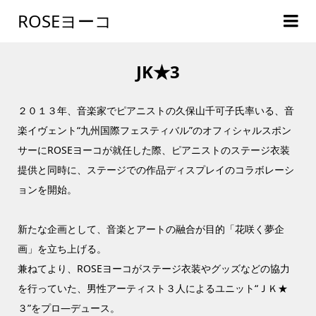
ROSEヨーコ
JK★3
２０１３年、音楽家でピアニストの久保山千可子氏率いる、音
楽イヴェント“九州国際フェスティバル”のオフィシャルスポン
サーにROSEヨーコが就任した際、ピアニストのステージ衣装
提供と同時に、ステージでの作品ディスプレイのコラボレーシ
ョンを開始。
新たな企画として、音楽とアートの融合が目的「花咲く夢企
画」を立ち上げる。
兼ねてより、ROSEヨーコがステージ衣装やグッズなどの協力
を行っていた、男性アーティスト３人によるユニット“ＪＫ★
３”をプロ―デュース。