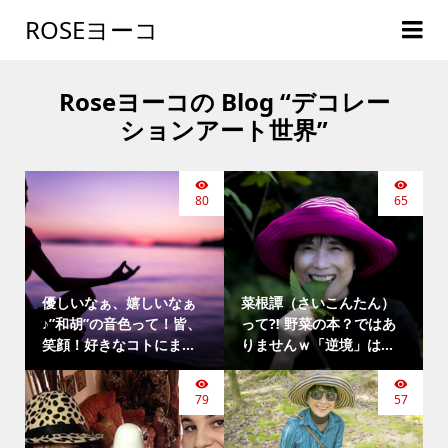
ROSEヨーコ
Roseヨーコの Blog “デコレー
ションアート世界”
80
65
優しいなぁ、嬉しいなぁ
菜根譚（さいこんたん）
♪”和胡”の音色って！皆、
って⁈ 野菜の本？ではあ
笑顔！好きなコトにま...
りませんｗ「逆境」は...
79
57