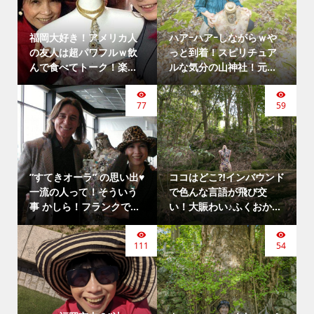
福岡大好き！アメリカ人
ハアｰハアｰしながらｗや
の友人は超パワフルｗ飲
っと到着！スピリチュア
んで食べてトーク！楽...
ルな気分の山神社！元...
77
59
”すてきオーラ” の思い出♥
ココはどこ⁈インバウンド
一流の人って！そういう
で色んな言語が飛び交
事 かしら！フランクで...
い！大賑わい♪ふくおか...
111
54